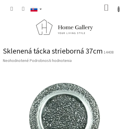
Prejsť
NÁKUP
na
obsah
KOŠÍK
Sklenená tácka strieborná 37cm
14408
Priemerné
Neohodnotené
Podrobnosti hodnotenia
hodnotenie
produktu
je
0,0
z
5
hviezdičiek.