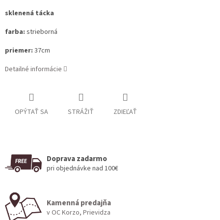
sklenená tácka
farba:
strieborná
priemer:
37cm
Detailné informácie
OPÝTAŤ SA
STRÁŽIŤ
ZDIEĽAŤ
Doprava zadarmo
pri objednávke nad 100€
Kamenná predajňa
v OC Korzo, Prievidza