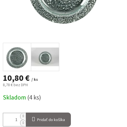
10,80 €
/ ks
8,78 € bez DPH
Jednotková
Skladom
(4 ks)
cena:
Pridať do košíka