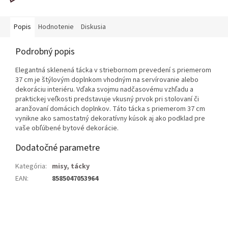
Popis
Hodnotenie
Diskusia
Podrobný popis
Elegantná sklenená tácka v striebornom prevedení s priemerom
37 cm je štýlovým doplnkom vhodným na servírovanie alebo
dekoráciu interiéru. Vďaka svojmu nadčasovému vzhľadu a
praktickej veľkosti predstavuje vkusný prvok pri stolovaní či
aranžovaní domácich doplnkov. Táto tácka s priemerom 37 cm
vynikne ako samostatný dekoratívny kúsok aj ako podklad pre
vaše obľúbené bytové dekorácie.
Dodatočné parametre
Kategória
:
misy, tácky
EAN
:
8585047053964
Z
á