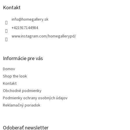
p
ä
Kontakt
t
i
info
@
homegallery.sk
e
+421917144984
www.instagram.com/homegallerypd/
Informácie pre vás
Domov
Shop the look
Kontakt
Obchodné podmienky
Podmienky ochrany osobných údajov
Reklamačný poriadok
Odoberať newsletter