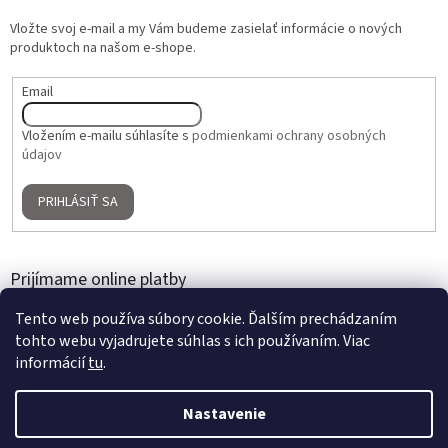
Vložte svoj e-mail a my Vám budeme zasielať informácie o nových
produktoch na našom e-shope.
Email
Vložením e-mailu súhlasíte s
podmienkami ochrany osobných
údajov
PRIHLÁSIŤ SA
Prijímame online platby
Tento web používa súbory cookie. Ďalším prechádzaním
tohto webu vyjadrujete súhlas s ich používaním. Viac
informácií
tu
.
Nastavenie
Vytvoril Shoptet