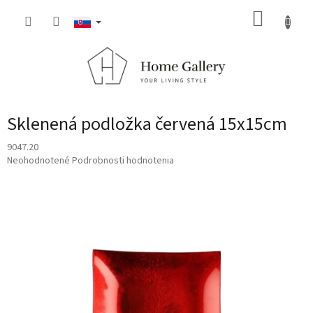
Prejsť
NÁKUP
na
obsah
KOŠÍK
Sklenená podložka červená 15x15cm
9047.20
Priemerné
Neohodnotené
Podrobnosti hodnotenia
hodnotenie
produktu
je
0,0
z
5
hviezdičiek.