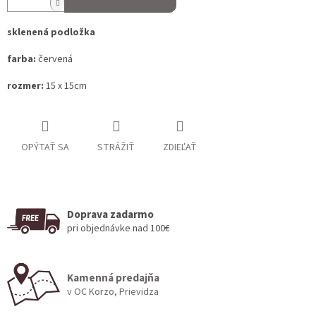
sklenená podložka
farba:
červená
rozmer:
15 x 15cm
OPÝTAŤ SA
STRÁŽIŤ
ZDIEĽAŤ
Doprava zadarmo
pri objednávke nad 100€
Kamenná predajňa
v OC Korzo, Prievidza