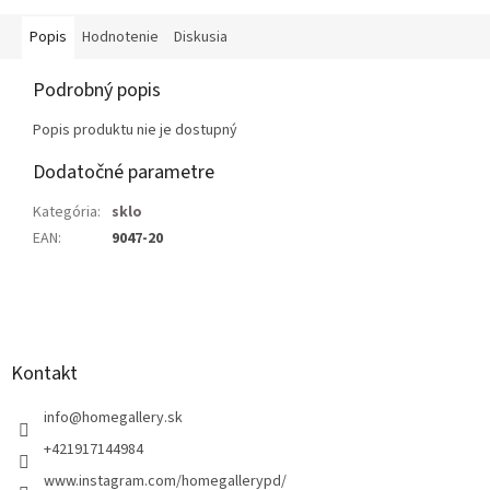
Popis
Hodnotenie
Diskusia
Podrobný popis
Popis produktu nie je dostupný
Dodatočné parametre
Kategória
:
sklo
EAN
:
9047-20
Z
á
p
ä
Kontakt
t
i
info
@
homegallery.sk
e
+421917144984
www.instagram.com/homegallerypd/