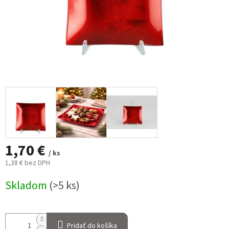
1,70 €
/ ks
1,38 € bez DPH
Jednotková
Skladom
(>5 ks)
cena:
Pridať do košíka