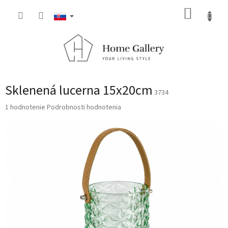
Prejsť
NÁKUP
na
obsah
KOŠÍK
Sklenená lucerna 15x20cm
3734
Priemerné
1 hodnotenie
Podrobnosti hodnotenia
hodnotenie
produktu
je
5,0
z
5
hviezdičiek.