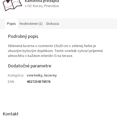
Kamenná predajňa
v OC Korzo, Prievidza
Popis
Hodnotenie (1)
Diskusia
Podrobný popis
Sklenená lucerna s rozmermi 15x20 cm v zelenej farbe je
vkusným bytovým doplnkom. Tento svietnik vytvorí príjemnú
atmosféru v každom interiéri či na terase.
Dodatočné parametre
Kategória
:
svietniky, lucerny
EAN
:
4027234370576
Z
á
p
ä
Kontakt