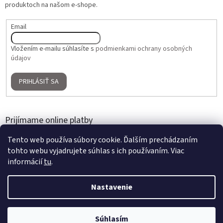
produktoch na našom e-shope.
Email
Vložením e-mailu súhlasíte s
podmienkami ochrany osobných
údajov
PRIHLÁSIŤ SA
Prijímame online platby
Tento web používa súbory cookie. Ďalším prechádzaním
tohto webu vyjadrujete súhlas s ich používaním. Viac
informácií
tu
.
Nastavenie
Vytvoril Shoptet
2 + 1 ZADARMO na umelé kvety a aranžmány | Nakúpte 3 produkty,
Súhlasím
Copyright 2026
Home Gallery
. Všetky práva vyhradené.