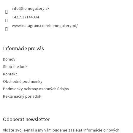
t
i
info
@
homegallery.sk
e
+421917144984
www.instagram.com/homegallerypd/
Informácie pre vás
Domov
Shop the look
Kontakt
Obchodné podmienky
Podmienky ochrany osobných údajov
Reklamačný poriadok
Odoberať newsletter
Vložte svoj e-mail a my Vám budeme zasielať informácie o nových