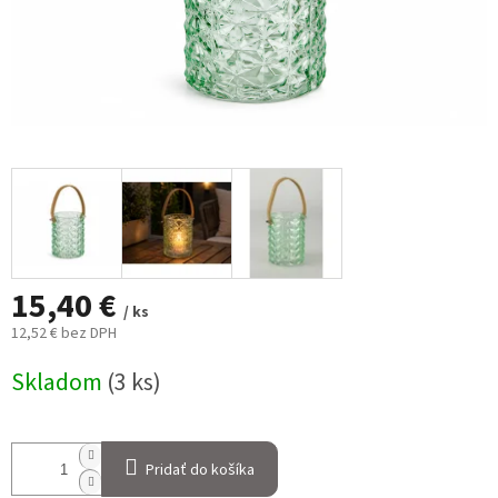
15,40 €
/ ks
12,52 € bez DPH
Jednotková
Skladom
(3 ks)
cena:
Pridať do košíka