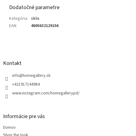
Dodatočné parametre
Kategória
:
sklo
EAN
:
4005632129156
Z
á
p
ä
Kontakt
t
i
info
@
homegallery.sk
e
+421917144984
www.instagram.com/homegallerypd/
Informácie pre vás
Domov
Shop the look