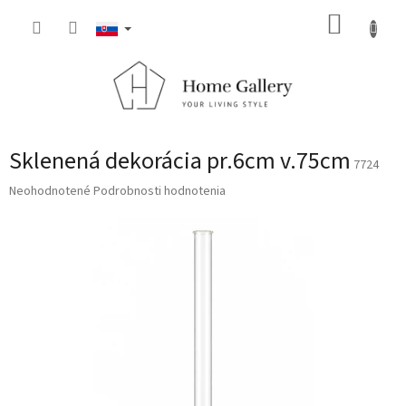
Prejsť
NÁKUP
na
obsah
KOŠÍK
Sklenená dekorácia pr.6cm v.75cm
7724
Priemerné
Neohodnotené
Podrobnosti hodnotenia
hodnotenie
produktu
je
0,0
z
5
hviezdičiek.