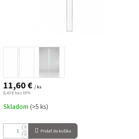
11,60 €
/ ks
9,43 € bez DPH
Jednotková
Skladom
(>5 ks)
cena:
Pridať do košíka