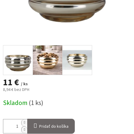
11 €
/ ks
8,94 € bez DPH
Jednotková
Skladom
(1 ks)
cena:
Pridať do košíka