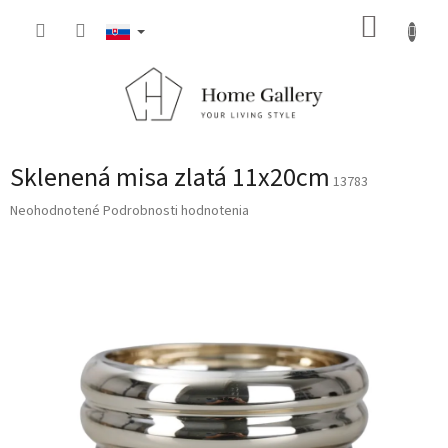
Prejsť
NÁKUP
na
obsah
KOŠÍK
Sklenená misa zlatá 11x20cm
13783
Priemerné
Neohodnotené
Podrobnosti hodnotenia
hodnotenie
produktu
je
0,0
z
5
hviezdičiek.