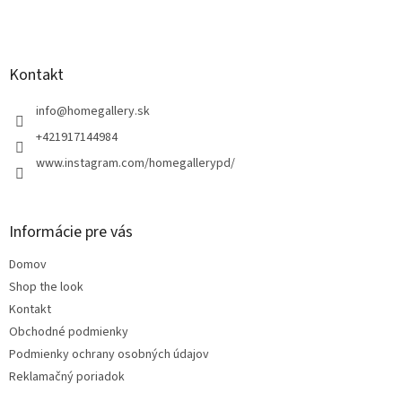
Z
á
p
ä
Kontakt
t
i
info
@
homegallery.sk
e
+421917144984
www.instagram.com/homegallerypd/
Informácie pre vás
Domov
Shop the look
Kontakt
Obchodné podmienky
Podmienky ochrany osobných údajov
Reklamačný poriadok