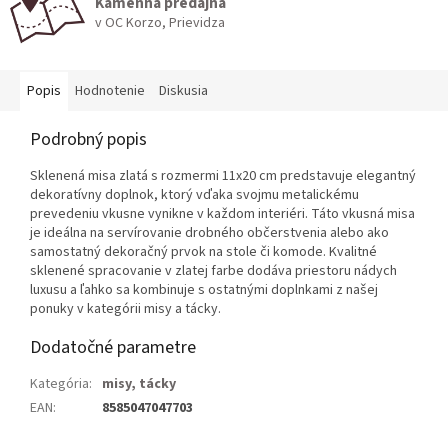
Kamenná predajňa
v OC Korzo, Prievidza
Popis
Hodnotenie
Diskusia
Podrobný popis
Sklenená misa zlatá s rozmermi 11x20 cm predstavuje elegantný
dekoratívny doplnok, ktorý vďaka svojmu metalickému
prevedeniu vkusne vynikne v každom interiéri. Táto vkusná misa
je ideálna na servírovanie drobného občerstvenia alebo ako
samostatný dekoračný prvok na stole či komode. Kvalitné
sklenené spracovanie v zlatej farbe dodáva priestoru nádych
luxusu a ľahko sa kombinuje s ostatnými doplnkami z našej
ponuky v kategórii misy a tácky.
Dodatočné parametre
Kategória
:
misy, tácky
EAN
:
8585047047703