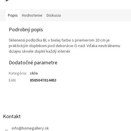
Popis
Hodnotenie
Diskusia
Podrobný popis
Sklenená podložka BL v bielej farbe s priemerom 20 cm je
praktickým doplnkom pod dekorácie či riad. Vďaka neutrálnemu
dizajnu skvele doplní každý interiér.
Dodatočné parametre
Kategória
:
sklo
EAN
:
8585047014453
Z
á
p
ä
Kontakt
t
i
info
@
homegallery.sk