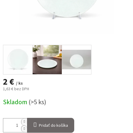
2 €
/ ks
1,63 € bez DPH
Jednotková
Skladom
(>5 ks)
cena:
Pridať do košíka