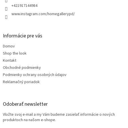
e
+421917144984
www.instagram.com/homegallerypd/
Informácie pre vás
Domov
Shop the look
Kontakt
Obchodné podmienky
Podmienky ochrany osobných údajov
Reklamačný poriadok
Odoberať newsletter
Vložte svoj e-mail a my Vám budeme zasielať informácie o nových
produktoch na našom e-shope.