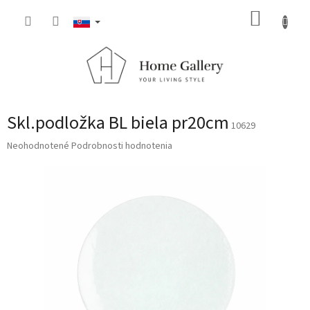
Prejsť
NÁKUP
na
obsah
KOŠÍK
Skl.podložka BL biela pr20cm
10629
Priemerné
Neohodnotené
Podrobnosti hodnotenia
hodnotenie
produktu
je
0,0
z
5
hviezdičiek.