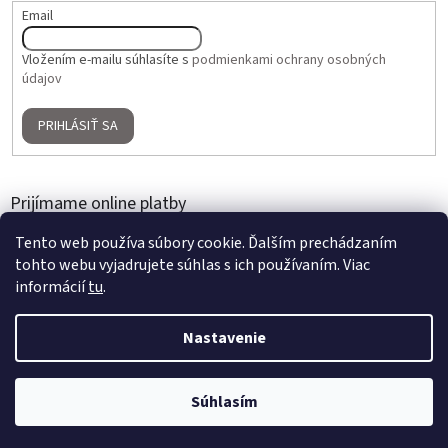
Email
Vložením e-mailu súhlasíte s
podmienkami ochrany osobných
údajov
PRIHLÁSIŤ SA
Prijímame online platby
Tento web používa súbory cookie. Ďalším prechádzaním
tohto webu vyjadrujete súhlas s ich používaním. Viac
informácií
tu
.
Nastavenie
Vytvoril Shoptet
2 + 1 ZADARMO na umelé kvety a aranžmány | Nakúpte 3 produkty,
Súhlasím
Copyright 2026
Home Gallery
. Všetky práva vyhradené.
najlacnejší je zdarma | Platí do 31. 8. 2026.