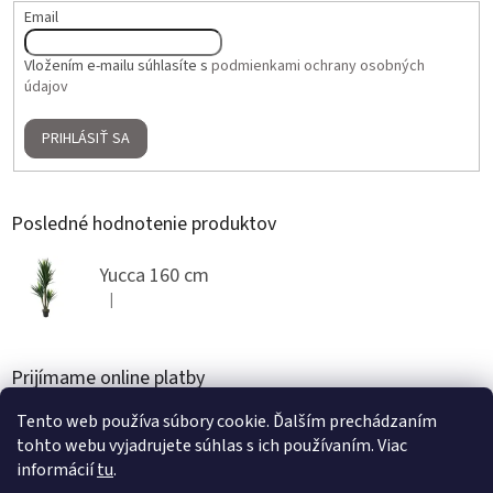
Email
Vložením e-mailu súhlasíte s
podmienkami ochrany osobných
údajov
PRIHLÁSIŤ SA
Posledné hodnotenie produktov
Yucca 160 cm
|
Hodnotenie produktu je 5 z 5 hviezdičiek.
Prijímame online platby
Tento web používa súbory cookie. Ďalším prechádzaním
tohto webu vyjadrujete súhlas s ich používaním. Viac
informácií
tu
.