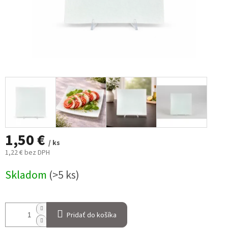
1,50 €
/ ks
1,22 € bez DPH
Jednotková
Skladom
(>5 ks)
cena:
Pridať do košíka