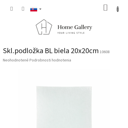
Prejsť
NÁKUP
na
obsah
KOŠÍK
Skl.podložka BL biela 20x20cm
10608
Priemerné
Neohodnotené
Podrobnosti hodnotenia
hodnotenie
produktu
je
0,0
z
5
hviezdičiek.