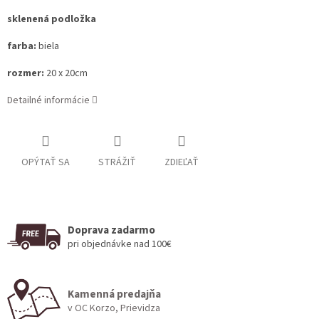
sklenená podložka
farba:
biela
rozmer:
20 x 20cm
Detailné informácie
OPÝTAŤ SA
STRÁŽIŤ
ZDIEĽAŤ
Doprava zadarmo
pri objednávke nad 100€
Kamenná predajňa
v OC Korzo, Prievidza