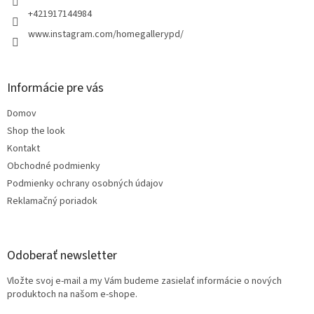
e
+421917144984
www.instagram.com/homegallerypd/
Informácie pre vás
Domov
Shop the look
Kontakt
Obchodné podmienky
Podmienky ochrany osobných údajov
Reklamačný poriadok
Odoberať newsletter
Vložte svoj e-mail a my Vám budeme zasielať informácie o nových
produktoch na našom e-shope.