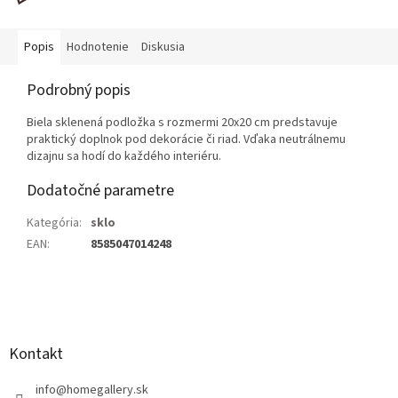
Popis
Hodnotenie
Diskusia
Podrobný popis
Biela sklenená podložka s rozmermi 20x20 cm predstavuje
praktický doplnok pod dekorácie či riad. Vďaka neutrálnemu
dizajnu sa hodí do každého interiéru.
Dodatočné parametre
Kategória
:
sklo
EAN
:
8585047014248
Z
á
p
ä
Kontakt
t
i
info
@
homegallery.sk