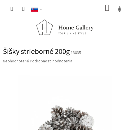
Prejsť
NÁKUP
na
obsah
KOŠÍK
Šišky strieborné 200g
13035
Priemerné
Neohodnotené
Podrobnosti hodnotenia
hodnotenie
produktu
je
0,0
z
5
hviezdičiek.