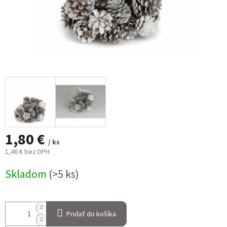
1,80 €
/ ks
1,46 € bez DPH
Jednotková
Skladom
(>5 ks)
cena:
Pridať do košíka