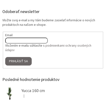
Odoberať newsletter
Vložte svoj e-mail a my Vám budeme zasielať informácie o nových
produktoch na našom e-shope.
Email
Vložením e-mailu súhlasíte s
podmienkami ochrany osobných
údajov
PRIHLÁSIŤ SA
Posledné hodnotenie produktov
Yucca 160 cm
|
Hodnotenie produktu je 5 z 5 hviezdičiek.