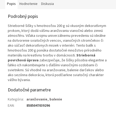
Popis
Hodnotenie
Diskusia
Podrobný popis
Strieborné šišky s hmotnosťou 200 g sú vkusným dekoratívnym
prvkom, ktorý dodá vášmu aranžovaniu vianočnú alebo zimnú
atmosféru. Vďaka svojmu univerzálnemu prevedeniu sú ideálne
na dotvorenie sviatočných vencov, vianočných stromčekov či
ako súčasť dekoratívnych misiek v interiéri. Tento balík s
hmotnosťou 200 g ponúka dostatočné množstvo prírodného
materiálu na kreatívnu tvorbu v domácnosti.
Strieborná
povrchová úprava
zabezpečuje, že šišky pôsobia elegantne a
ľahko ich nakombinujete s ďalšími vianočnými ozdobami či
svietnikmi. Sú vhodné na aranžovanie, balenie darčekov alebo
ako sezónna dekorácia, ktorá podčiarkne sviatočný charakter
vášho bývania.
Dodatočné parametre
Kategória
:
aranžovanie, balenie
EAN
:
8585047039296