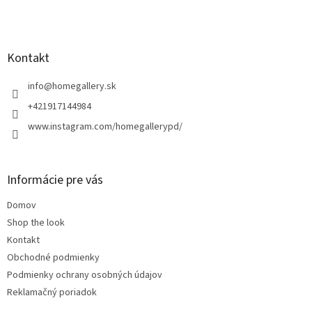
Z
á
p
ä
Kontakt
t
i
info
@
homegallery.sk
e
+421917144984
www.instagram.com/homegallerypd/
Informácie pre vás
Domov
Shop the look
Kontakt
Obchodné podmienky
Podmienky ochrany osobných údajov
Reklamačný poriadok