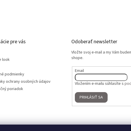
ácie pre vás
Odoberať newsletter
Vložte svoj e-mail a my Vám bude
shope.
e look
Email
né podmienky
ky ochrany osobných údajov
Vložením e-mailu súhlasíte s
pod
čný poriadok
PRIHLÁSIŤ SA