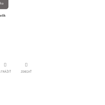
íka
tolík
STRÁŽIŤ
ZDIEĽAŤ