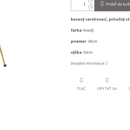
Pridať do koš
kovový servírovací, príručný s
farba
: hnedý
priemer
: 36cm
výška
: 50cm
Detailné informácie
TLAČ
OPÝTAŤ SA