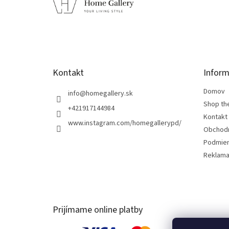
p
ä
t
i
e
Kontakt
Inform
Domov
info
@
homegallery.sk
Shop th
+421917144984
Kontakt
www.instagram.com/homegallerypd/
Obchod
Podmien
Reklama
Prijímame online platby