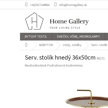
Prejsť
+421917144984
info@homegallery.sk
na
obsah
BYTOVÝ TEXTIL
SVIEČKY, VÔNE, AROMOLAMPY
Domov
NÁBYTOK
stoly, stolíky
Serv. stolí
Serv. stolík hnedý 36x50cm
90271
Priemerné
Neohodnotené
Podrobnosti hodnotenia
hodnotenie
produktu
je
0,0
z
5
hviezdičiek.