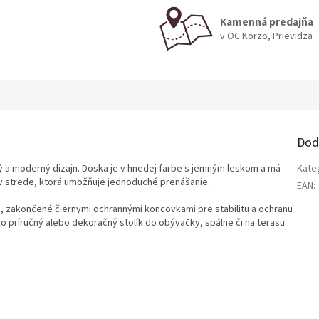
Kamenná predajňa
v OC Korzo, Prievidza
Dod
ný a moderný dizajn. Doska je v hnedej farbe s jemným leskom a má
Kate
 v strede, ktorá umožňuje jednoduché prenášanie.
EAN
:
be, zakončené čiernymi ochrannými koncovkami pre stabilitu a ochranu
o príručný alebo dekoračný stolík do obývačky, spálne či na terasu.