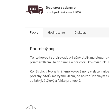
Doprava zadarmo
pri objednávke nad 100€
Popis
Hodnotenie
Diskusia
Podrobný popis
Tento kovový servírovací, príručný stolík má elegant
priemer 36 cm. Je doplnená o praktickú kovovú rúčku
Konštrukciu tvoria tri šikmé kovové nohy v zlatej far
podlahy. Stolík má výšku 50 cm, čo ho robí ideálnym ak
Je ľahký, štýlový a ľahko prenosný.
Z
á