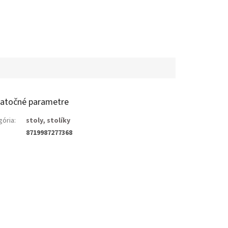
atočné parametre
gória
:
stoly, stolíky
8719987277368