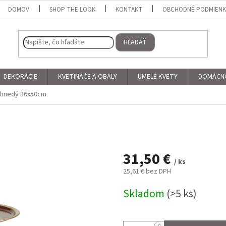
DOMOV
SHOP THE LOOK
KONTAKT
OBCHODNÉ PODMIEN
HĽADAŤ
DEKORÁCIE
KVETINÁČE A OBALY
UMELÉ KVETY
DOMÁCN
k hnedý 36x50cm
31,50 €
/ ks
25,61 € bez DPH
Jednotková
Skladom
(>5 ks)
cena: