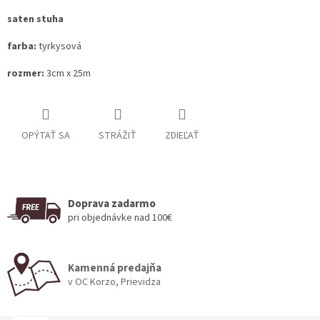
saten stuha
farba:
tyrkysová
rozmer:
3cm x 25m
OPÝTAŤ SA
STRÁŽIŤ
ZDIEĽAŤ
Doprava zadarmo
pri objednávke nad 100€
Kamenná predajňa
v OC Korzo, Prievidza