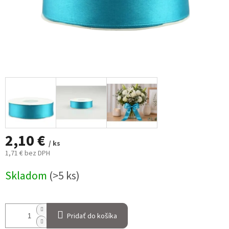
2,10 €
/ ks
1,71 € bez DPH
Jednotková
Skladom
(>5 ks)
cena:
Pridať do košíka