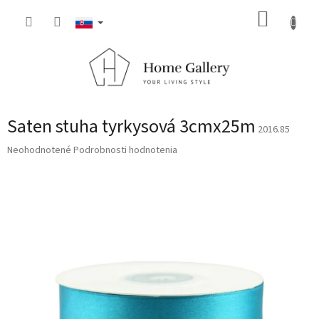
Prejsť
NÁKUP
na
obsah
KOŠÍK
Saten stuha tyrkysová 3cmx25m
2016.85
Priemerné
Neohodnotené
Podrobnosti hodnotenia
hodnotenie
produktu
je
0,0
z
5
hviezdičiek.