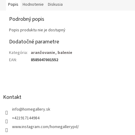
Popis
Hodnotenie
Diskusia
Podrobný popis
Popis produktu nie je dostupný
Dodatočné parametre
Kategória
:
aranžovanie, balenie
EAN
:
8585047001552
Z
á
p
ä
Kontakt
t
i
info
@
homegallery.sk
e
+421917144984
www.instagram.com/homegallerypd/