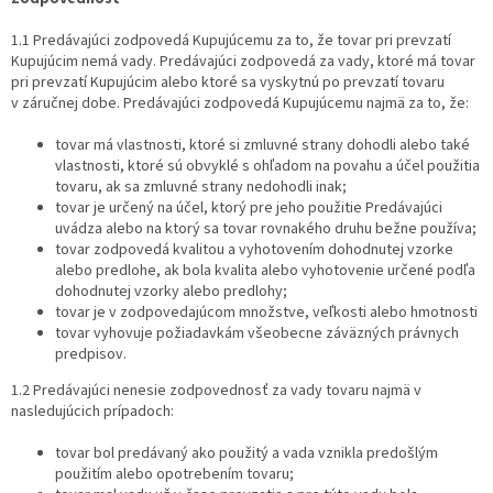
1.1 Predávajúci zodpovedá Kupujúcemu za to, že tovar pri prevzatí
Kupujúcim nemá vady. Predávajúci zodpovedá za vady, ktoré má tovar
pri prevzatí Kupujúcim alebo ktoré sa vyskytnú po prevzatí tovaru
v záručnej dobe. Predávajúci zodpovedá Kupujúcemu najmä za to, že:
tovar má vlastnosti, ktoré si zmluvné strany dohodli alebo také
vlastnosti, ktoré sú obvyklé s ohľadom na povahu a účel použitia
tovaru, ak sa zmluvné strany nedohodli inak;
tovar je určený na účel, ktorý pre jeho použitie Predávajúci
uvádza alebo na ktorý sa tovar rovnakého druhu bežne používa;
tovar zodpovedá kvalitou a vyhotovením dohodnutej vzorke
alebo predlohe, ak bola kvalita alebo vyhotovenie určené podľa
dohodnutej vzorky alebo predlohy;
tovar je v zodpovedajúcom množstve, veľkosti alebo hmotnosti
tovar vyhovuje požiadavkám všeobecne záväzných právnych
predpisov.
1.2 Predávajúci nenesie zodpovednosť za vady tovaru najmä v
nasledujúcich prípadoch:
tovar bol predávaný ako použitý a vada vznikla predošlým
použitím alebo opotrebením tovaru;