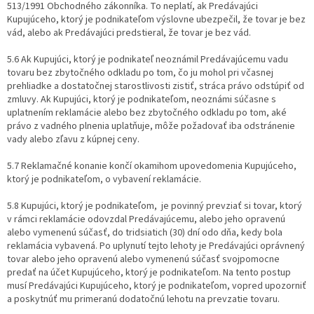
513/1991 Obchodného zákonníka. To neplatí, ak Predávajúci
Kupujúceho, ktorý je podnikateľom výslovne ubezpečil, že tovar je bez
vád, alebo ak Predávajúci predstieral, že tovar je bez vád.
5.6 Ak Kupujúci, ktorý je podnikateľ neoznámil Predávajúcemu vadu
tovaru bez zbytočného odkladu po tom, čo ju mohol pri včasnej
prehliadke a dostatočnej starostlivosti zistiť, stráca právo odstúpiť od
zmluvy. Ak Kupujúci, ktorý je podnikateľom, neoznámi súčasne s
uplatnením reklamácie alebo bez zbytočného odkladu po tom, aké
právo z vadného plnenia uplatňuje, môže požadovať iba odstránenie
vady alebo zľavu z kúpnej ceny.
5.7 Reklamačné konanie končí okamihom upovedomenia Kupujúceho,
ktorý je podnikateľom, o vybavení reklamácie.
5.8 Kupujúci, ktorý je podnikateľom,
je povinný prevziať si tovar, ktorý
v rámci reklamácie odovzdal Predávajúcemu, alebo jeho opravenú
alebo vymenenú súčasť, do tridsiatich (30) dní odo dňa, kedy bola
reklamácia vybavená. Po uplynutí tejto lehoty je Predávajúci oprávnený
tovar alebo jeho opravenú alebo vymenenú súčasť svojpomocne
predať na účet Kupujúceho, ktorý je podnikateľom. Na tento postup
musí Predávajúci Kupujúceho, ktorý je podnikateľom, vopred upozorniť
a poskytnúť mu primeranú dodatočnú lehotu na prevzatie tovaru.