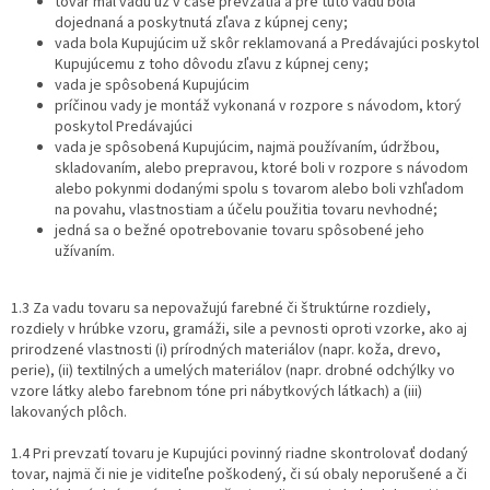
tovar mal vadu už v čase prevzatia a pre túto vadu bola
dojednaná a poskytnutá zľava z kúpnej ceny;
vada bola Kupujúcim už skôr reklamovaná a Predávajúci poskytol
Kupujúcemu z toho dôvodu zľavu z kúpnej ceny;
vada je spôsobená Kupujúcim
príčinou vady je montáž vykonaná v rozpore s návodom, ktorý
poskytol Predávajúci
vada je spôsobená Kupujúcim, najmä používaním, údržbou,
skladovaním, alebo prepravou, ktoré boli v rozpore s návodom
alebo pokynmi dodanými spolu s tovarom alebo boli vzhľadom
na povahu, vlastnostiam a účelu použitia tovaru nevhodné;
jedná sa o bežné opotrebovanie tovaru spôsobené jeho
užívaním.
1.3 Za vadu tovaru sa nepovažujú farebné či štruktúrne rozdiely,
rozdiely v hrúbke vzoru, gramáži, sile a pevnosti oproti vzorke, ako aj
prirodzené vlastnosti (i) prírodných materiálov (napr. koža, drevo,
perie), (ii) textilných a umelých materiálov (napr. drobné odchýlky vo
vzore látky alebo farebnom tóne pri nábytkových látkach) a (iii)
lakovaných plôch.
1.4 Pri prevzatí tovaru je Kupujúci povinný riadne skontrolovať dodaný
tovar, najmä či nie je viditeľne poškodený, či sú obaly neporušené a či