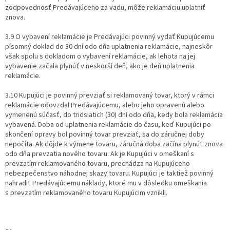
zodpovednosť Predávajúceho za vadu, môže reklamáciu uplatniť
znova.
3.9 O vybavení reklamácie je Predávajúci povinný vydať Kupujúcemu
písomný doklad do 30 dní odo dňa uplatnenia reklamácie, najneskôr
však spolu s dokladom o vybavení reklamácie, ak lehota na jej
vybavenie začala plynúť v neskorší deň, ako je deň uplatnenia
reklamácie.
3.10 Kupujúci je povinný prevziať si reklamovaný tovar, ktorý v rámci
reklamácie odovzdal Predávajúcemu, alebo jeho opravenú alebo
vymenenú súčasť, do tridsiatich (30) dní odo dňa, kedy bola reklamácia
vybavená. Doba od uplatnenia reklamácie do času, keď Kupujúci po
skončení opravy bol povinný tovar prevziať, sa do záručnej doby
nepočíta. Ak dôjde k výmene tovaru, záručná doba začína plynúť znova
odo dňa prevzatia nového tovaru. Ak je Kupujúci v omeškaní s
prevzatím reklamovaného tovaru, prechádza na Kupujúceho
nebezpečenstvo náhodnej skazy tovaru. Kupujúci je taktiež povinný
nahradiť Predávajúcemu náklady, ktoré mu v dôsledku omeškania
s prevzatím reklamovaného tovaru Kupujúcim vznikli.