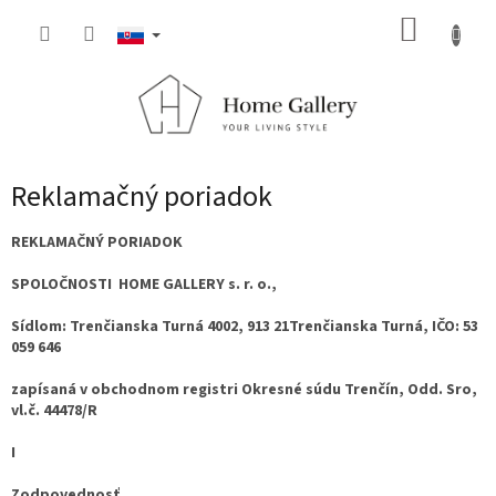
Prejsť
NÁKUP
na
obsah
KOŠÍK
Reklamačný poriadok
REKLAMAČNÝ PORIADOK
SPOLOČNOSTI
HOME GALLERY s. r. o.,
Sídlom: Trenčianska Turná 4002, 913 21Trenčianska Turná, IČO: 53
059 646
zapísaná v obchodnom registri Okresné súdu Trenčín, Odd. Sro,
vl.č.
44478/R
I
Zodpovednosť