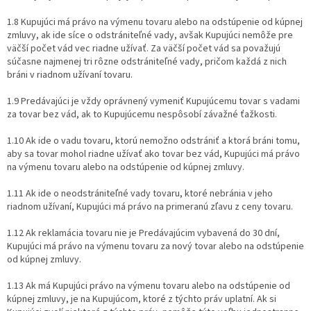
1.8 Kupujúci má právo na výmenu tovaru alebo na odstúpenie od kúpnej
zmluvy, ak ide síce o odstrániteľné vady, avšak Kupujúci nemôže pre
väčší počet vád vec riadne užívať. Za väčší počet vád sa považujú
súčasne najmenej tri rôzne odstrániteľné vady, pričom každá z nich
bráni v riadnom užívaní tovaru.
1.9 Predávajúci je vždy oprávnený vymeniť Kupujúcemu tovar s vadami
za tovar bez vád, ak to Kupujúcemu nespôsobí závažné ťažkosti.
1.10 Ak ide o vadu tovaru, ktorú nemožno odstrániť a ktorá bráni tomu,
aby sa tovar mohol riadne užívať ako tovar bez vád, Kupujúci má právo
na výmenu tovaru alebo na odstúpenie od kúpnej zmluvy.
1.11 Ak ide o neodstrániteľné vady tovaru, ktoré nebránia v jeho
riadnom užívaní, Kupujúci má právo na primeranú zľavu z ceny tovaru.
1.12 Ak reklamácia tovaru nie je Predávajúcim vybavená do 30 dní,
Kupujúci má právo na výmenu tovaru za nový tovar alebo na odstúpenie
od kúpnej zmluvy.
1.13 Ak má Kupujúci právo na výmenu tovaru alebo na odstúpenie od
kúpnej zmluvy, je na Kupujúcom, ktoré z týchto práv uplatní. Ak si