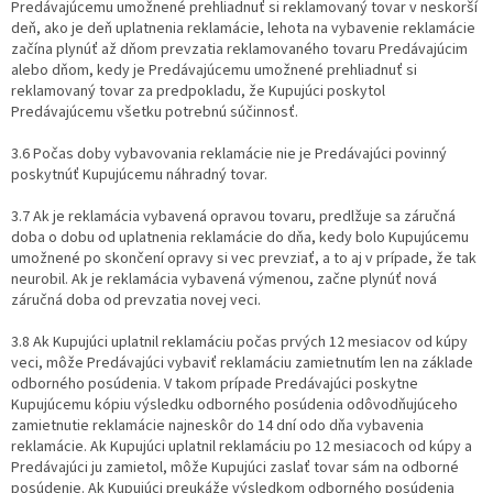
Predávajúcemu umožnené prehliadnuť si reklamovaný tovar v neskorší
deň, ako je deň uplatnenia reklamácie, lehota na vybavenie reklamácie
začína plynúť až dňom prevzatia reklamovaného tovaru Predávajúcim
alebo dňom, kedy je Predávajúcemu umožnené prehliadnuť si
reklamovaný tovar za predpokladu, že Kupujúci poskytol
Predávajúcemu všetku potrebnú súčinnosť.
3.6 Počas doby vybavovania reklamácie nie je Predávajúci povinný
poskytnúť Kupujúcemu náhradný tovar.
3.7 Ak je reklamácia vybavená opravou tovaru, predlžuje sa záručná
doba o dobu od uplatnenia reklamácie do dňa, kedy bolo Kupujúcemu
umožnené po skončení opravy si vec prevziať, a to aj v prípade, že tak
neurobil. Ak je reklamácia vybavená výmenou, začne plynúť nová
záručná doba od prevzatia novej veci.
3.8 Ak Kupujúci uplatnil reklamáciu počas prvých 12 mesiacov od kúpy
veci, môže Predávajúci vybaviť reklamáciu zamietnutím len na základe
odborného posúdenia. V takom prípade Predávajúci poskytne
Kupujúcemu kópiu výsledku odborného posúdenia odôvodňujúceho
zamietnutie reklamácie najneskôr do 14 dní odo dňa vybavenia
reklamácie. Ak Kupujúci uplatnil reklamáciu po 12 mesiacoch od kúpy a
Predávajúci ju zamietol, môže Kupujúci zaslať tovar sám na odborné
posúdenie. Ak Kupujúci preukáže výsledkom odborného posúdenia