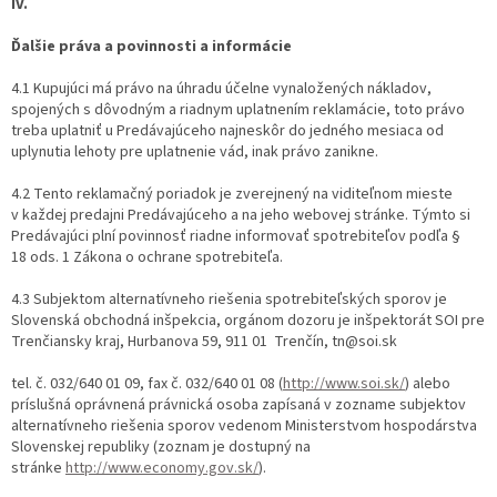
IV.
Ďalšie práva a povinnosti a informácie
4.1 Kupujúci má právo na úhradu účelne vynaložených nákladov,
spojených s dôvodným a riadnym uplatnením reklamácie, toto právo
treba uplatniť u Predávajúceho najneskôr do jedného mesiaca od
uplynutia lehoty pre uplatnenie vád, inak právo zanikne.
4.2 Tento reklamačný poriadok je zverejnený na viditeľnom mieste
v každej predajni Predávajúceho a na jeho webovej stránke. Týmto si
Predávajúci plní povinnosť riadne informovať spotrebiteľov podľa §
18 ods. 1 Zákona o ochrane spotrebiteľa.
4.3 Subjektom alternatívneho riešenia spotrebiteľských sporov je
Slovenská obchodná inšpekcia, orgánom dozoru je inšpektorát SOI pre
Trenčiansky kraj, Hurbanova 59, 911 01
Trenčín, tn@soi.sk
tel. č. 032/640 01 09, fax č. 032/640 01 08 (
http://www.soi.sk/
) alebo
príslušná oprávnená právnická osoba zapísaná v zozname subjektov
alternatívneho riešenia sporov vedenom Ministerstvom hospodárstva
Slovenskej republiky (zoznam je dostupný na
stránke
http://www.economy.gov.sk/
).