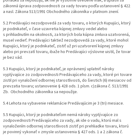
poriadku sa nepoužijú, ak nie je výslovne uvedené inak, a uplatní sa
zákonná úprava zodpovednosti za vady tovaru podľa ustanovení § 422
a nasl. Zákona 513/1991 Obchodného zákonníka v platnom znení.
5.2 Predávajúci nezodpovedá za vady tovaru, o ktorých Kupujúci, ktorý
je podnikateľ, v čase uzavretia kúpnej zmluvy vedel alebo
s prihliadnutím na okolnosti, za ktorých bola kúpna zmluva uzatvorená,
musel vedieť. Predávajúci taktiež nezodpovedá za vady, ktoré mohol
Kupujúci, ktorý je podnikateľ, zistiť už pri uzatvorení kúpnej zmluvy
alebo pri prevzatí tovaru, ibaže ho Predávajúci výslovne uistil, že tovar
je bez vád.
5.3 Kupujúci, ktorý je podnikateľ, je oprávnený uplatniť nároky
vyplývajúce zo zodpovednosti Predávajúceho za vady, ktoré pri tovare
zistil pri vynaložení odbornej starostlivosti, do šiestich (6) mesiacov od
prevzatia tovaru; ustanovenie § 428 ods. 1 písm. c)zákona č. 513/1991
Zb.
Obchodného zákonníka sa nepoužije.
5.4 Lehota na vybavenie reklamácie Predávajúcim je 3 (tri) mesiace.
5.5 Kupujúci, ktorý je podnikateľom nemá nároky vyplývajúce zo
zodpovednosti Predávajúceho za vady, ak ide o vadu, ktorú mal s
vynaložením odbornej starostlivosti zistiť pri prehliadke tovaru, ktorú
je povinný vykonať v zmysle ustanovenia § 427 ods. 1 a 2 zákona č.