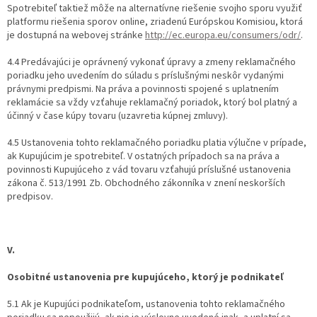
Spotrebiteľ taktiež môže na alternatívne riešenie svojho sporu využiť
platformu riešenia sporov online, zriadenú Európskou Komisiou, ktorá
je dostupná na webovej stránke
http://ec.europa.eu/consumers/odr/
.
4.4 Predávajúci je oprávnený vykonať úpravy a zmeny reklamačného
poriadku jeho uvedením do súladu s príslušnými neskôr vydanými
právnymi predpismi. Na práva a povinnosti spojené s uplatnením
reklamácie sa vždy vzťahuje reklamačný poriadok, ktorý bol platný a
účinný v čase kúpy tovaru (uzavretia kúpnej zmluvy).
4.5 Ustanovenia tohto reklamačného poriadku platia výlučne v prípade,
ak Kupujúcim je spotrebiteľ. V ostatných prípadoch sa na práva a
povinnosti Kupujúceho z vád tovaru vzťahujú príslušné ustanovenia
zákona č. 513/1991 Zb. Obchodného zákonníka v znení neskorších
predpisov.
V.
Osobitné ustanovenia pre kupujúceho, ktorý je podnikateľ
5.1 Ak je Kupujúci podnikateľom, ustanovenia tohto reklamačného