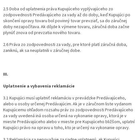
2.5 Doba od uplatnenia práva Kupujúceho vyplývajúceho zo
zodpovednosti Predávajúceho za vady až do doby, keď Kupujúci po
skončení opravy tovaru bol povinný tovar prevziať, sa do záručnej
doby nezapočítava. Ak dôjde k výmene tovaru, záručná doba začne
plynúť znova od prevzatia nového tovaru.
2.6 Práva zo zodpovednosti za vady, pre ktoré platí záručná doba,
zaniknú, ak sa neuplatnili v záručnej dobe.
III.
Uplatnenie a vybavenia reklamácie
3.1 Kupujúci musí uplatniť reklamáciu v prevádzke Predávajúceho,
alebo u osoby určenej Predávajúcim. Ak je v záručnom liste vydanom
Kupujúcemu ohľadom rozsahu práv zo zodpovednosti Predávajúceho
za vady uvedená iná osoba určená na vykonanie opravy, ktorá je v
mieste Predávajúceho alebo v mieste pre Kupujúceho bližšom, uplatní
Kupujúci právo na opravu u toho, kto je určený na vykonanie opravy.
3.2 Reklamácia sa nepovažuje za riadne uplatnenú, ak Kupujúci