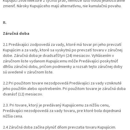
Kupujúci zvolí niektoré z týchto práv, nemôže túto voľbu jednostranne
zmeniť. Nároky Kupujúceho majú alternatívnu, nie kumulačnú povahu.
II.
Záručná doba
2.1 Predávajúci zodpovedá za vady, ktoré má tovar pri jeho prevzatí
Kupujúcim a za vady, ktoré sa vyskytnú po prevzatí tovaru v záručnej
dobe. Záručná doba je dvadsaťštyri (24) mesiacov. Vyhlásením v
záručnom liste vydanom Kupujúcemu môže Predávajúci poskytnúť
dlhšiu záručnú dobu, pričom podmienky a rozsah tejto záručnej doby
sú uvedené v záručnom liste.
2.2 Pri použitom tovare nezodpovedá Predávajúci za vady vzniknuté
jeho použitím alebo opotrebením. Pri použitom tovare je záručná doba
dvanásť (12) mesiacov.
2.3. Pri tovare, ktorý je predávaný Kupujúcemu za nižšiu cenu,
Predávajúci nezodpovedá za vady tovaru, pre ktoré bola dojednaná
nižšia cena.
2.4 Záručná doba začína plynúť dňom prevzatia tovaru Kupujúcim.