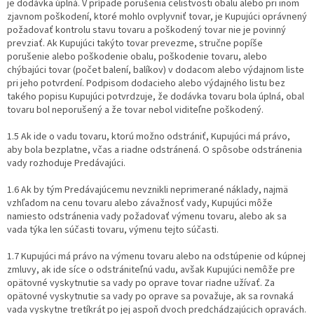
je dodávka úplná. V prípade porušenia celistvosti obalu alebo pri inom
zjavnom poškodení, ktoré mohlo ovplyvniť tovar, je Kupujúci oprávnený
požadovať kontrolu stavu tovaru a poškodený tovar nie je povinný
prevziať. Ak Kupujúci takýto tovar prevezme, stručne popíše
porušenie alebo poškodenie obalu, poškodenie tovaru, alebo
chýbajúci tovar (počet balení, balíkov) v dodacom alebo výdajnom liste
pri jeho potvrdení. Podpisom dodacieho alebo výdajného listu bez
takého popisu Kupujúci potvrdzuje, že dodávka tovaru bola úplná, obal
tovaru bol neporušený a že tovar nebol viditeľne poškodený.
1.5 Ak ide o vadu tovaru, ktorú možno odstrániť, Kupujúci má právo,
aby bola bezplatne, včas a riadne odstránená. O spôsobe odstránenia
vady rozhoduje Predávajúci.
1.6 Ak by tým Predávajúcemu nevznikli neprimerané náklady, najmä
vzhľadom na cenu tovaru alebo závažnosť vady, Kupujúci môže
namiesto odstránenia vady požadovať výmenu tovaru, alebo ak sa
vada týka len súčasti tovaru, výmenu tejto súčasti.
1.7 Kupujúci má právo na výmenu tovaru alebo na odstúpenie od kúpnej
zmluvy, ak ide síce o odstrániteľnú vadu, avšak Kupujúci nemôže pre
opätovné vyskytnutie sa vady po oprave tovar riadne užívať. Za
opätovné vyskytnutie sa vady po oprave sa považuje, ak sa rovnaká
vada vyskytne tretíkrát po jej aspoň dvoch predchádzajúcich opravách.