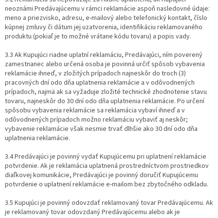
neoznámi Predávajúcemu v rámci reklamácie aspoň nasledovné údaje:
meno a priezvisko, adresu, e-mailový alebo telefonický kontakt, číslo
kúpnej zmluvy či dátum jej uzatvorenia, identifikáciu reklamovaného
produktu (pokiaľ je to možné vrátane kódu tovaru) a popis vady.
3.3 Ak Kupujúci riadne uplatní reklamáciu, Predávajúci, ním poverený
zamestnanec alebo určená osoba je povinná určiť spôsob vybavenia
reklamácie ihneď, v zložitých prípadoch najneskôr do troch (3)
pracovných dní odo dňa uplatnenia reklamácie a v odôvodnených
prípadoch, najmä ak sa vyžaduje zložité technické zhodnotenie stavu
tovaru, najneskôr do 30 dní odo dňa uplatnenia reklamácie. Po určení
spôsobu vybavenia reklamácie sa reklamácia vybaví ihneď a v
odôvodnených prípadoch možno reklamáciu vybaviť aj neskôr;
vybavenie reklamácie však nesmie trvať dlhšie ako 30 dní odo dňa
uplatnenia reklamácie.
3.4 Predávajúci je povinný vydať Kupujúcemu pri uplatnení reklamácie
potvrdenie. Ak je reklamácia uplatnená prostredníctvom prostriedkov
diaľkovej komunikácie, Predávajúci je povinný doručiť Kupujúcemu
potvrdenie o uplatnení reklamácie e-mailom bez zbytočného odkladu.
3.5 Kupujúci je povinný odovzdať reklamovaný tovar Predávajúcemu. Ak
je reklamovaný tovar odovzdaný Predávajúcemu alebo ak je