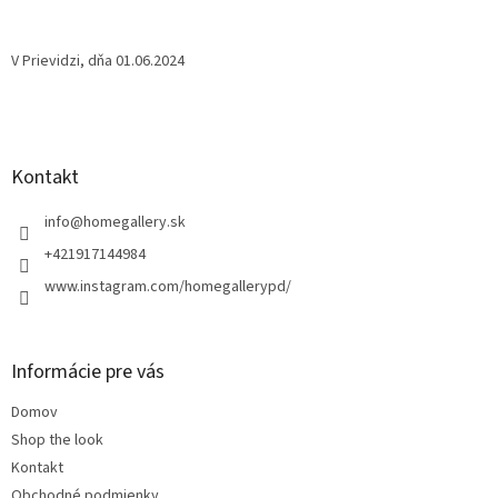
V Prievidzi, dňa 01.06.2024
Z
á
p
ä
Kontakt
t
i
info
@
homegallery.sk
e
+421917144984
www.instagram.com/homegallerypd/
Informácie pre vás
Domov
Shop the look
Kontakt
Obchodné podmienky