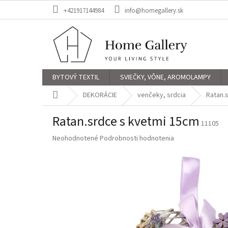
Prejsť
+421917144984
info@homegallery.sk
na
obsah
BYTOVÝ TEXTIL
SVIEČKY, VÔNE, AROMOLAMPY
Domov
DEKORÁCIE
venčeky, srdcia
Ratan.
Ratan.srdce s kvetmi 15cm
11105
Priemerné
Neohodnotené
Podrobnosti hodnotenia
hodnotenie
produktu
je
0,0
z
5
hviezdičiek.