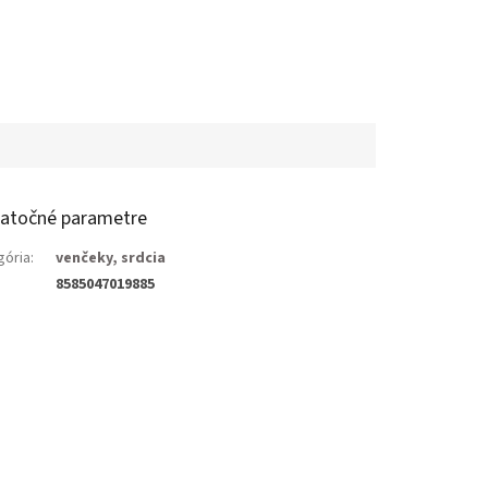
atočné parametre
gória
:
venčeky, srdcia
8585047019885