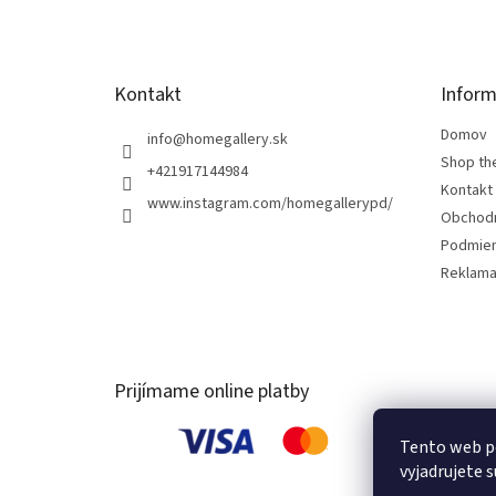
i
e
Kontakt
Inform
Domov
info
@
homegallery.sk
Shop th
+421917144984
Kontakt
www.instagram.com/homegallerypd/
Obchod
Podmien
Reklama
Prijímame online platby
Tento web p
vyjadrujete s