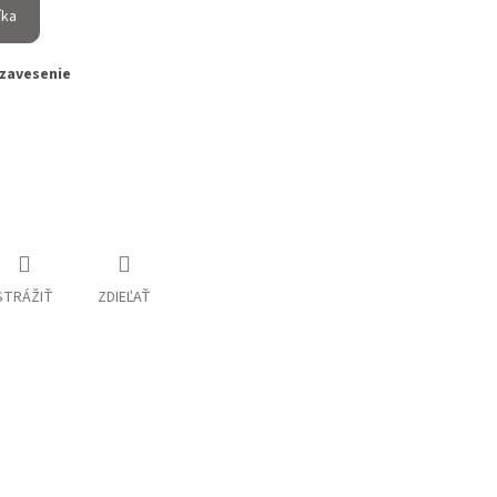
íka
 zavesenie
STRÁŽIŤ
ZDIEĽAŤ