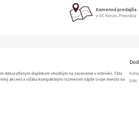
Kamenná predajňa
v OC Korzo, Prievidza
Dod
m dekoratívnym doplnkom vhodným na zavesenie v interiéri. Táto
Kate
jemný akcent a vďaka kompaktným rozmerom nájde svoje miesto na
EAN
: