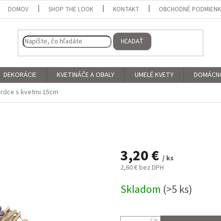
DOMOV
SHOP THE LOOK
KONTAKT
OBCHODNÉ PODMIEN
HĽADAŤ
DEKORÁCIE
KVETINÁČE A OBALY
UMELÉ KVETY
DOMÁCN
srdce s kvetmi 15cm
3,20 €
/ ks
2,60 € bez DPH
Jednotková
Skladom
(>5 ks)
cena: