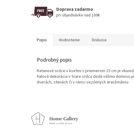
Doprava zadarmo
pri objednávke nad 100€
Popis
Hodnotenie
Diskusia
Podrobný popis
Ratanové srdce s kvetmi s priemerom 15 cm je vkusný
fialová dekorácia v tvare srdca dodá vášmu domovu 
dverách, stenách či v rámci sezónnych aranžmánov.
Z
á
p
ä
t