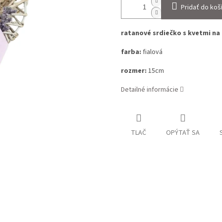
Pridať do koš
ratanové srdiečko s kvetmi na
farba:
fialová
rozmer:
15cm
Detailné informácie
TLAČ
OPÝTAŤ SA