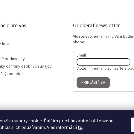
ácie pre vás
Odoberať newsletter
Vložte svoj e-mail a my Vám bude
shope.
e look
Email
né podmienky
ky ochrany osobných údajov
Vložením e-mailu súhlasíte s
pod
čný poriadok
PRIHLÁSIŤ SA
oužíva súbory cookie. Ďalším prechádzaním tohto webu
úhlas s ich používaním. Viac informácií
tu
.