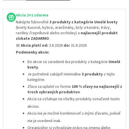
Akcia 2+1 zdarma
Nakúpte ľubovoľné
3 produkty z kategórie Umelé kvety
(kvety kusové, kytice, aranžmány, listy a konáre, trávy,
rastliny črepníkové alebo orchidey) a
najlacnejší produkt
získate ZADARMO
.
📅
Akcia platí od:
3.8.2026
do:
31.8.2026
Podmienky akcie:
Do akcie sú zaradené iba produkty z kategórie
Umelé
kvety
.
Je potrebné zakúpiť minimálne
3 produkty
z tejto
kategórie.
Zľava sa uplatní vo forme
100 % zľavy na najlacnejší z
troch vybraných produktov
.
Akcia sa vzťahuje na všetky produkty označené touto
akciou.
Akciu nie je možné kombinovať s inými zľavami
, pokiaľ
nie je uvedené inak.
Organizátor si vyhradzuje právo na zmenu alebo