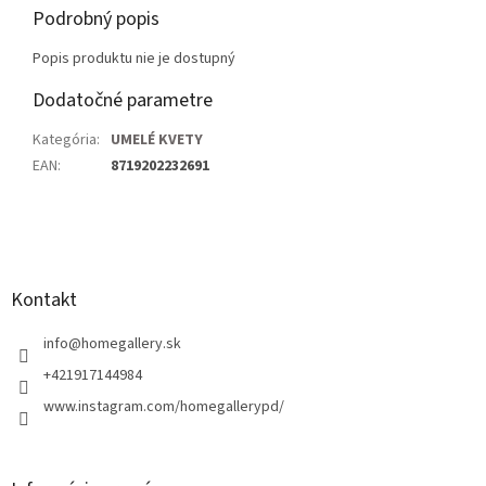
Podrobný popis
Popis produktu nie je dostupný
Dodatočné parametre
Kategória
:
UMELÉ KVETY
EAN
:
8719202232691
Z
á
p
ä
Kontakt
t
i
info
@
homegallery.sk
e
+421917144984
www.instagram.com/homegallerypd/