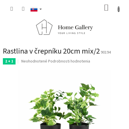
Prejsť
NÁKUP
na
obsah
KOŠÍK
Rastlina v črepníku 20cm mix/2
90194
Priemerné
Neohodnotené
Podrobnosti hodnotenia
2 + 1
hodnotenie
produktu
je
0,0
z
5
hviezdičiek.