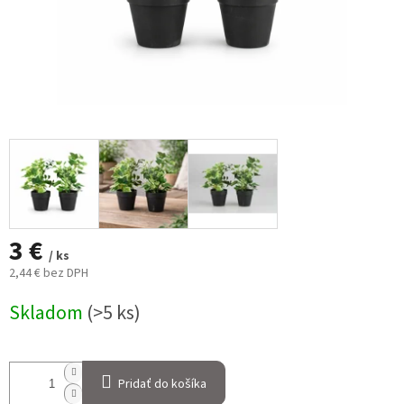
3 €
/ ks
2,44 € bez DPH
Jednotková
Skladom
(>5 ks)
cena:
Pridať do košíka