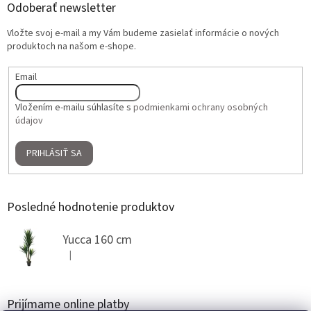
Odoberať newsletter
Vložte svoj e-mail a my Vám budeme zasielať informácie o nových
produktoch na našom e-shope.
Email
Vložením e-mailu súhlasíte s
podmienkami ochrany osobných
údajov
PRIHLÁSIŤ SA
Posledné hodnotenie produktov
Yucca 160 cm
|
Hodnotenie produktu je 5 z 5 hviezdičiek.
Prijímame online platby