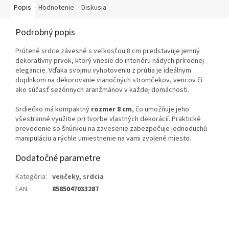
Popis
Hodnotenie
Diskusia
Podrobný popis
Prútené srdce závesné s veľkosťou 8 cm predstavuje jemný
dekoratívny prvok, ktorý vnesie do interiéru nádych prírodnej
elegancie. Vďaka svojmu vyhotoveniu z prútia je ideálnym
doplnkom na dekorovanie vianočných stromčekov, vencov či
ako súčasť sezónnych aranžmánov v každej domácnosti.
Srdiečko má kompaktný
rozmer 8 cm
, čo umožňuje jeho
všestranné využitie pri tvorbe vlastných dekorácií. Praktické
prevedenie so šnúrkou na zavesenie zabezpečuje jednoduchú
manipuláciu a rýchle umiestnenie na vami zvolené miesto.
Dodatočné parametre
Kategória
:
venčeky, srdcia
EAN
:
8585047033287
Z