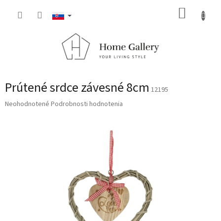
Prejsť
NÁKUP
na
obsah
KOŠÍK
Prútené srdce závesné 8cm
12195
Priemerné
Neohodnotené
Podrobnosti hodnotenia
hodnotenie
produktu
je
0,0
z
5
hviezdičiek.