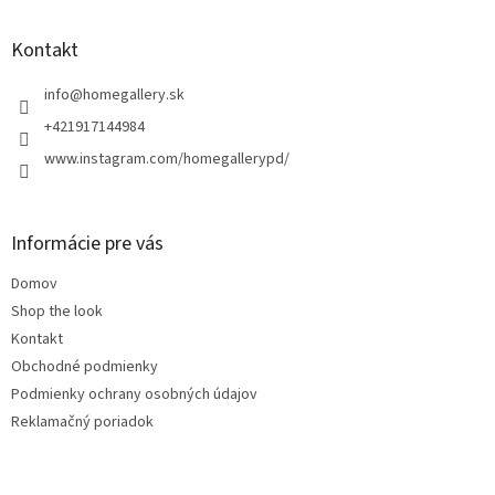
á
p
ä
Kontakt
t
i
info
@
homegallery.sk
e
+421917144984
www.instagram.com/homegallerypd/
Informácie pre vás
Domov
Shop the look
Kontakt
Obchodné podmienky
Podmienky ochrany osobných údajov
Reklamačný poriadok