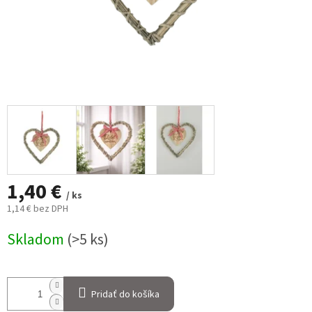
1,40 €
/ ks
1,14 € bez DPH
Jednotková
Skladom
(>5 ks)
cena:
Pridať do košíka