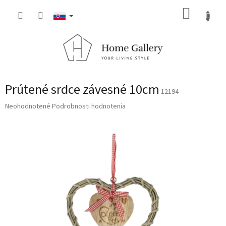
Prejsť
NÁKUP
na
obsah
KOŠÍK
Prútené srdce závesné 10cm
12194
Priemerné
Neohodnotené
Podrobnosti hodnotenia
hodnotenie
produktu
je
0,0
z
5
hviezdičiek.