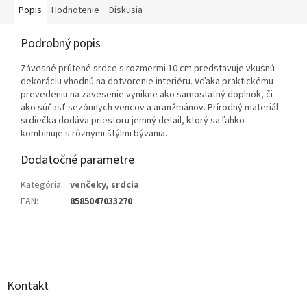
Popis
Hodnotenie
Diskusia
Podrobný popis
Závesné prútené srdce s rozmermi 10 cm predstavuje vkusnú
dekoráciu vhodnú na dotvorenie interiéru. Vďaka praktickému
prevedeniu na zavesenie vynikne ako samostatný doplnok, či
ako súčasť sezónnych vencov a aranžmánov. Prírodný materiál
srdiečka dodáva priestoru jemný detail, ktorý sa ľahko
kombinuje s rôznymi štýlmi bývania.
Dodatočné parametre
Kategória
:
venčeky, srdcia
EAN
:
8585047033270
Z
á
p
ä
Kontakt
t