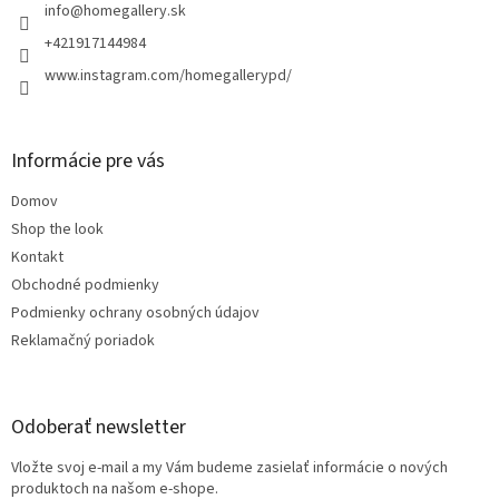
i
info
@
homegallery.sk
e
+421917144984
www.instagram.com/homegallerypd/
Informácie pre vás
Domov
Shop the look
Kontakt
Obchodné podmienky
Podmienky ochrany osobných údajov
Reklamačný poriadok
Odoberať newsletter
Vložte svoj e-mail a my Vám budeme zasielať informácie o nových
produktoch na našom e-shope.