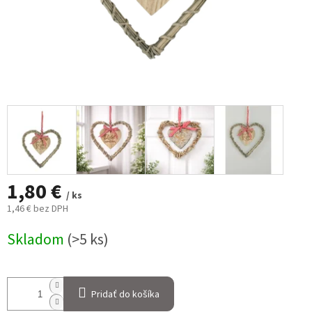
1,80 €
/ ks
1,46 € bez DPH
Jednotková
Skladom
(>5 ks)
cena:
Pridať do košíka