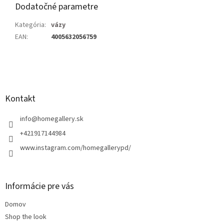
Dodatočné parametre
Kategória
:
vázy
EAN
:
4005632056759
Z
á
p
ä
Kontakt
t
i
info
@
homegallery.sk
e
+421917144984
www.instagram.com/homegallerypd/
Informácie pre vás
Domov
Shop the look