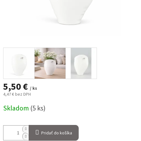
5,50 €
/ ks
4,47 € bez DPH
Jednotková
Skladom
(5 ks)
cena:
Pridať do košíka