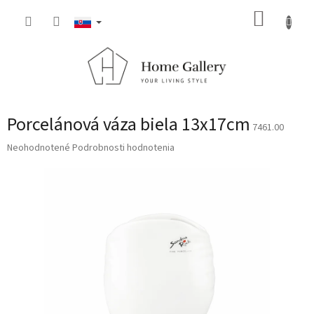
Prejsť
NÁKUP
na
obsah
KOŠÍK
Porcelánová váza biela 13x17cm
7461.00
Priemerné
Neohodnotené
Podrobnosti hodnotenia
hodnotenie
produktu
je
0,0
z
5
hviezdičiek.