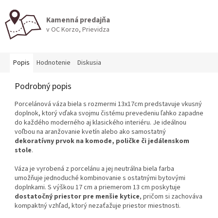
Kamenná predajňa
v OC Korzo, Prievidza
Popis
Hodnotenie
Diskusia
Podrobný popis
Porcelánová váza biela s rozmermi 13x17cm predstavuje vkusný
doplnok, ktorý vďaka svojmu čistému prevedeniu ľahko zapadne
do každého moderného aj klasického interiéru. Je ideálnou
voľbou na aranžovanie kvetín alebo ako samostatný
dekoratívny prvok na komode, poličke či jedálenskom
stole
.
Váza je vyrobená z porcelánu a jej neutrálna biela farba
umožňuje jednoduché kombinovanie s ostatnými bytovými
doplnkami. S výškou 17 cm a priemerom 13 cm poskytuje
dostatočný priestor pre menšie kytice
, pričom si zachováva
kompaktný vzhľad, ktorý nezaťažuje priestor miestnosti.