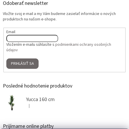
Odoberať newsletter
Vložte svoj e-mail a my Vám budeme zasielať informácie o nových
produktoch na našom e-shope.
Email
Vložením e-mailu súhlasíte s
podmienkami ochrany osobných
údajov
PRIHLÁSIŤ SA
Posledné hodnotenie produktov
Yucca 160 cm
|
Hodnotenie produktu je 5 z 5 hviezdičiek.
Prijímame online platby