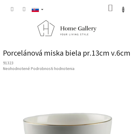
Prejsť
NÁKUP
na
obsah
KOŠÍK
Porcelánová miska biela pr.13cm v.6cm
91323
Priemerné
Neohodnotené
Podrobnosti hodnotenia
hodnotenie
produktu
je
0,0
z
5
hviezdičiek.