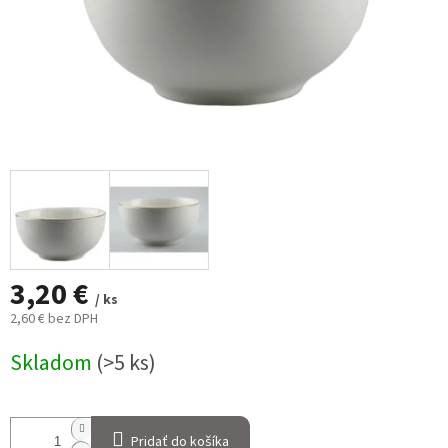
3,20 €
/ ks
2,60 € bez DPH
Jednotková
Skladom
(>5 ks)
cena:
Pridať do košíka