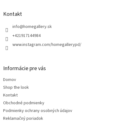
á
p
ä
Kontakt
t
i
info
@
homegallery.sk
e
+421917144984
www.instagram.com/homegallerypd/
Informácie pre vás
Domov
Shop the look
Kontakt
Obchodné podmienky
Podmienky ochrany osobných údajov
Reklamačný poriadok