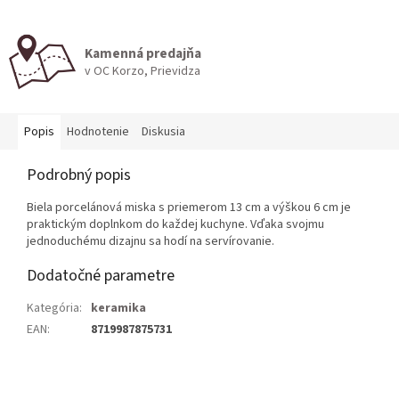
Kamenná predajňa
v OC Korzo, Prievidza
Popis
Hodnotenie
Diskusia
Podrobný popis
Biela porcelánová miska s priemerom 13 cm a výškou 6 cm je
praktickým doplnkom do každej kuchyne. Vďaka svojmu
jednoduchému dizajnu sa hodí na servírovanie.
Dodatočné parametre
Kategória
:
keramika
EAN
:
8719987875731
Z