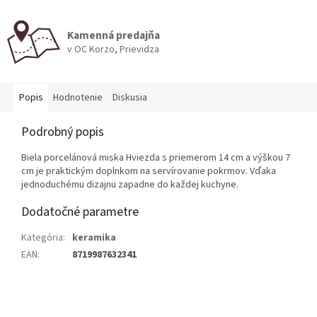
Kamenná predajňa
v OC Korzo, Prievidza
Popis
Hodnotenie
Diskusia
Podrobný popis
Biela porcelánová miska Hviezda s priemerom 14 cm a výškou 7
cm je praktickým doplnkom na servírovanie pokrmov. Vďaka
jednoduchému dizajnu zapadne do každej kuchyne.
Dodatočné parametre
Kategória
:
keramika
EAN
:
8719987632341
Z
á