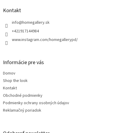
p
ä
Kontakt
t
i
info
@
homegallery.sk
e
+421917144984
www.instagram.com/homegallerypd/
Informácie pre vás
Domov
Shop the look
Kontakt
Obchodné podmienky
Podmienky ochrany osobných údajov
Reklamačný poriadok