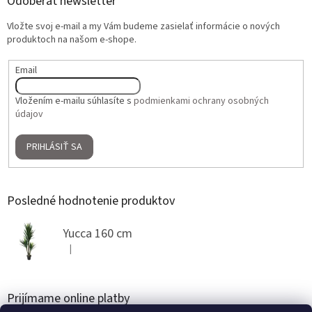
Odoberať newsletter
Vložte svoj e-mail a my Vám budeme zasielať informácie o nových
produktoch na našom e-shope.
Email
Vložením e-mailu súhlasíte s
podmienkami ochrany osobných
údajov
PRIHLÁSIŤ SA
Posledné hodnotenie produktov
Yucca 160 cm
|
Hodnotenie produktu je 5 z 5 hviezdičiek.
Prijímame online platby