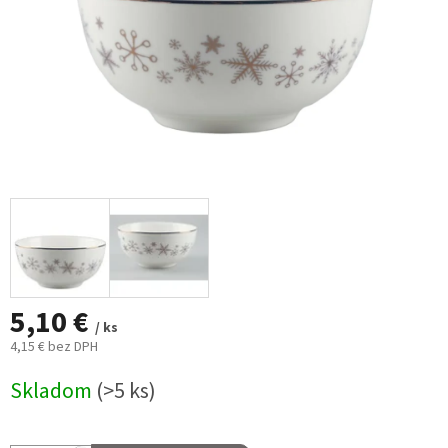
5,10 €
/ ks
4,15 € bez DPH
Jednotková
Skladom
(>5 ks)
cena: