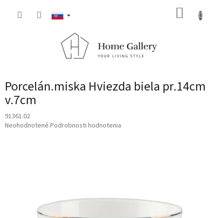
Prejsť
NÁKUP
na
obsah
KOŠÍK
Porcelán.miska Hviezda biela pr.14cm
v.7cm
91361.02
Priemerné
Neohodnotené
Podrobnosti hodnotenia
hodnotenie
produktu
je
0,0
z
5
hviezdičiek.