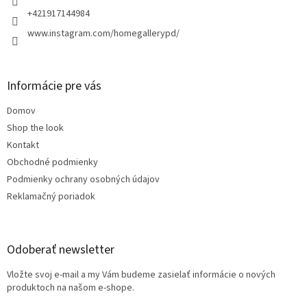
e
+421917144984
www.instagram.com/homegallerypd/
Informácie pre vás
Domov
Shop the look
Kontakt
Obchodné podmienky
Podmienky ochrany osobných údajov
Reklamačný poriadok
Odoberať newsletter
Vložte svoj e-mail a my Vám budeme zasielať informácie o nových
produktoch na našom e-shope.