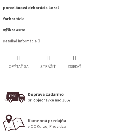
porcelánová dekorácia koral
farba:
biela
výška:
48cm
Detailné informácie
OPÝTAŤ SA
STRÁŽIŤ
ZDIEĽAŤ
Doprava zadarmo
pri objednávke nad 100€
Kamenná predajňa
v OC Korzo, Prievidza