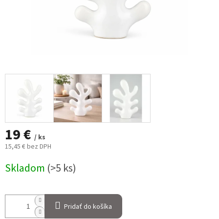
19 €
/ ks
15,45 € bez DPH
Jednotková
Skladom
(>5 ks)
cena:
Pridať do košíka