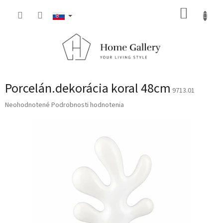
Prejsť
NÁKUP
na
obsah
KOŠÍK
Porcelán.dekorácia koral 48cm
9713.01
Priemerné
Neohodnotené
Podrobnosti hodnotenia
hodnotenie
produktu
je
0,0
z
5
hviezdičiek.