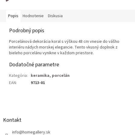
Popis
Hodnotenie
Diskusia
Podrobný popis
Porcelánová dekorácia koral s výškou 48 cm vnesie do vášho
interiéru nádych morskej elegancie. Tento vkusný doplnok z
bieleho porcelánu vynikne v každom priestore.
Dodatočné parametre
Kategória
:
keramika, porcelán
EAN
:
9713-01
Z
á
p
ä
Kontakt
t
i
info
@
homegallery.sk