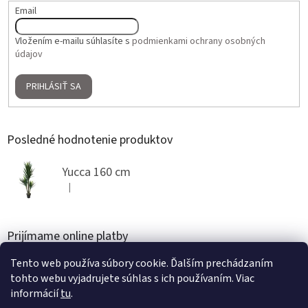
Email
Vložením e-mailu súhlasíte s
podmienkami ochrany osobných
údajov
PRIHLÁSIŤ SA
Posledné hodnotenie produktov
Yucca 160 cm
|
Hodnotenie produktu je 5 z 5 hviezdičiek.
Prijímame online platby
Tento web používa súbory cookie. Ďalším prechádzaním
tohto webu vyjadrujete súhlas s ich používaním. Viac
informácií
tu
.