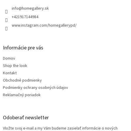
t
i
info
@
homegallery.sk
e
+421917144984
www.instagram.com/homegallerypd/
Informácie pre vás
Domov
Shop the look
Kontakt
Obchodné podmienky
Podmienky ochrany osobných údajov
Reklamačný poriadok
Odoberať newsletter
Vložte svoj e-mail a my Vám budeme zasielať informácie o nových