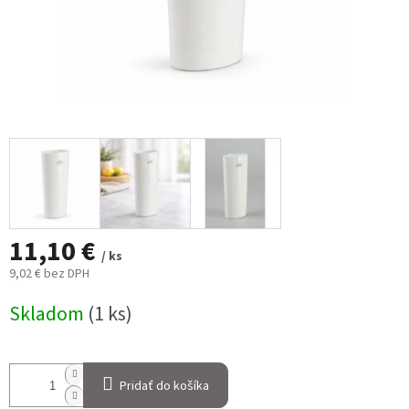
11,10 €
/ ks
9,02 € bez DPH
Jednotková
Skladom
(1 ks)
cena:
Pridať do košíka