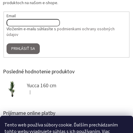
produktoch na našom e-shope.
Email
Vložením e-mailu súhlasíte s
podmienkami ochrany osobných
údajov
PRIHLÁSIŤ SA
Posledné hodnotenie produktov
Yucca 160 cm
|
Hodnotenie produktu je 5 z 5 hviezdičiek.
Prijímame online platby
Tento web používa súbory cookie. Ďalším prechádzaním
tohto webu vyjadrujete súhlas s ich používaním. Viac