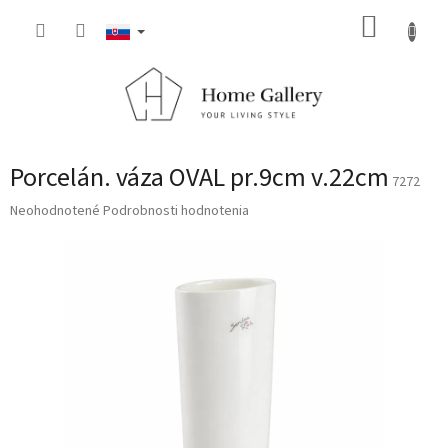
Prejsť
NÁKUP
na
obsah
KOŠÍK
Porcelán. váza OVAL pr.9cm v.22cm
7272
Priemerné
Neohodnotené
Podrobnosti hodnotenia
hodnotenie
produktu
je
0,0
z
5
hviezdičiek.