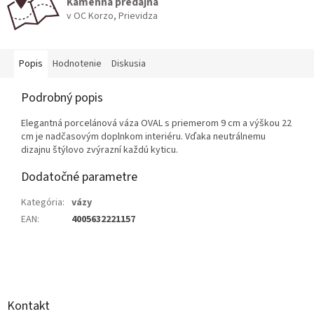
Kamenná predajňa
v OC Korzo, Prievidza
Popis
Hodnotenie
Diskusia
Podrobný popis
Elegantná porcelánová váza OVAL s priemerom 9 cm a výškou 22
cm je nadčasovým doplnkom interiéru. Vďaka neutrálnemu
dizajnu štýlovo zvýrazní každú kyticu.
Dodatočné parametre
Kategória
:
vázy
EAN
:
4005632221157
Z
á
p
ä
Kontakt