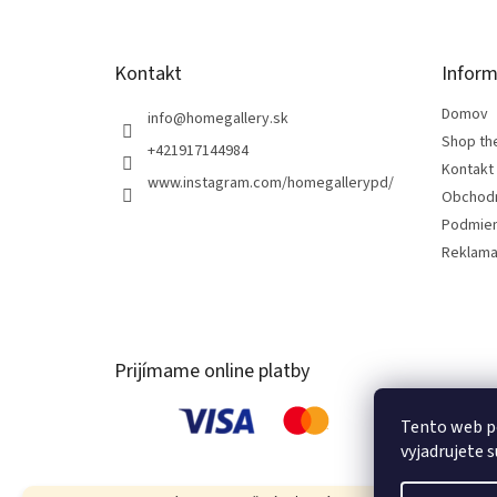
e
Kontakt
Inform
Domov
info
@
homegallery.sk
Shop th
+421917144984
Kontakt
www.instagram.com/homegallerypd/
Obchod
Podmien
Reklama
Prijímame online platby
Tento web p
vyjadrujete s