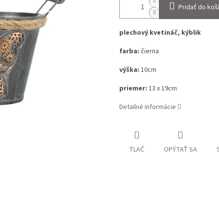
Pridať do koš
plechový kvetináč, kýblik
farba:
čierna
výška:
10cm
priemer:
13 x 19cm
Detailné informácie
TLAČ
OPÝTAŤ SA