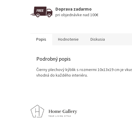
Doprava zadarmo
pri objednávke nad 100€
Popis
Hodnotenie
Diskusia
Podrobný popis
Čierny plechový kýblik s rozmermi 10x13x19 cm je vku
vhodná do každého interiéru.
Z
á
p
ä
t
i