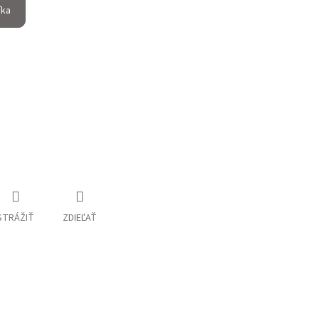
íka
STRÁŽIŤ
ZDIEĽAŤ