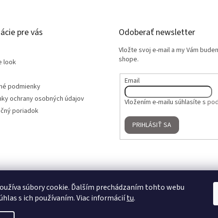
ácie pre vás
Odoberať newsletter
Vložte svoj e-mail a my Vám bude
shope.
e look
Email
né podmienky
ky ochrany osobných údajov
Vložením e-mailu súhlasíte s
pod
čný poriadok
PRIHLÁSIŤ SA
oužíva súbory cookie. Ďalším prechádzaním tohto webu
úhlas s ich používaním. Viac informácií
tu
.