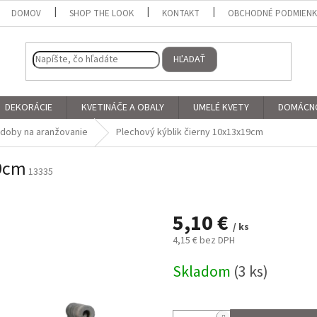
DOMOV
SHOP THE LOOK
KONTAKT
OBCHODNÉ PODMIEN
HĽADAŤ
DEKORÁCIE
KVETINÁČE A OBALY
UMELÉ KVETY
DOMÁCN
doby na aranžovanie
Plechový kýblik čierny 10x13x19cm
19cm
13335
5,10 €
/ ks
4,15 € bez DPH
Jednotková
Skladom
(3 ks)
cena: