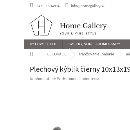
Prejsť
+421917144984
info@homegallery.sk
na
obsah
BYTOVÝ TEXTIL
SVIEČKY, VÔNE, AROMOLAMPY
Domov
DEKORÁCIE
aranžovanie, balenie
ná
Plechový kýblik čierny 10x13x
Priemerné
Neohodnotené
Podrobnosti hodnotenia
hodnotenie
produktu
je
0,0
z
5
hviezdičiek.