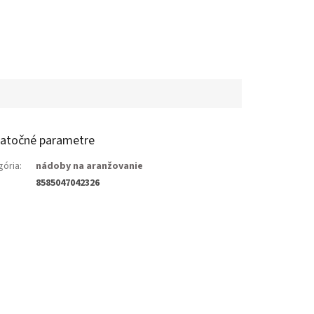
atočné parametre
gória
:
nádoby na aranžovanie
8585047042326