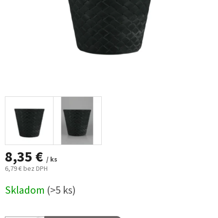
8,35 €
/ ks
6,79 € bez DPH
Jednotková
Skladom
(>5 ks)
cena: