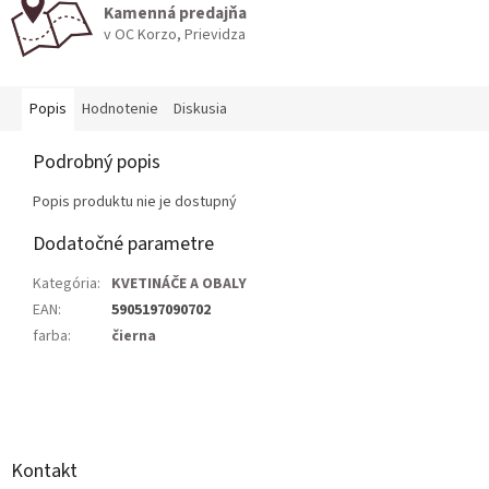
Kamenná predajňa
v OC Korzo, Prievidza
Popis
Hodnotenie
Diskusia
Podrobný popis
Popis produktu nie je dostupný
Dodatočné parametre
Kategória
:
KVETINÁČE A OBALY
EAN
:
5905197090702
farba
:
čierna
Z
á
p
ä
Kontakt