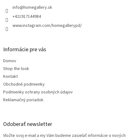
t
i
info
@
homegallery.sk
e
+421917144984
www.instagram.com/homegallerypd/
Informácie pre vás
Domov
Shop the look
Kontakt
Obchodné podmienky
Podmienky ochrany osobných údajov
Reklamačný poriadok
Odoberať newsletter
Vložte svoj e-mail a my Vám budeme zasielať informácie o nových