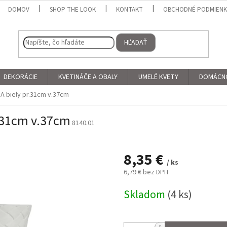
DOMOV
SHOP THE LOOK
KONTAKT
OBCHODNÉ PODMIEN
HĽADAŤ
DEKORÁCIE
KVETINÁČE A OBALY
UMELÉ KVETY
DOMÁCN
A biely pr.31cm v.37cm
r.31cm v.37cm
8140.01
8,35 €
/ ks
6,79 € bez DPH
Jednotková
Skladom
(4 ks)
cena: