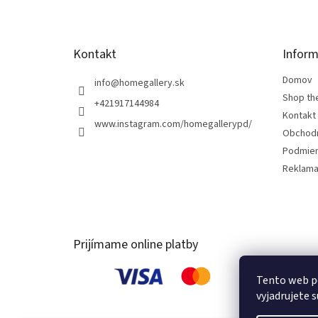
i
e
Kontakt
Inform
Domov
info
@
homegallery.sk
Shop th
+421917144984
Kontakt
www.instagram.com/homegallerypd/
Obchod
Podmien
Reklama
Prijímame online platby
Tento web p
vyjadrujete s