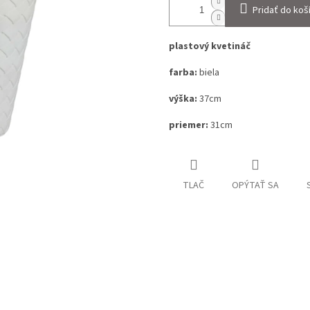
Pridať do koš
plastový kvetináč
farba:
biela
výška:
37cm
priemer:
31cm
TLAČ
OPÝTAŤ SA