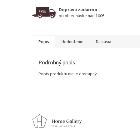
Doprava zadarmo
pri objednávke nad 100€
Popis
Hodnotenie
Diskusia
Podrobný popis
Popis produktu nie je dostupný
Z
á
p
ä
t