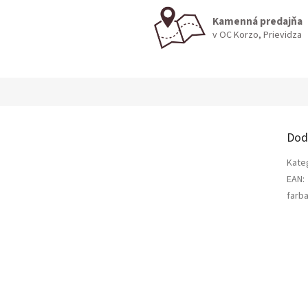
Kamenná predajňa
v OC Korzo, Prievidza
Dod
Kate
EAN
:
farb