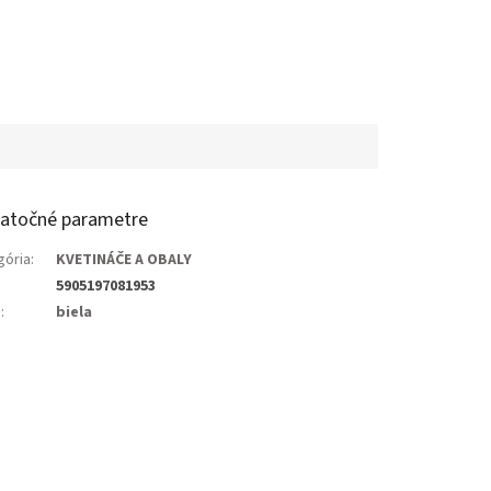
atočné parametre
gória
:
KVETINÁČE A OBALY
5905197081953
a
:
biela