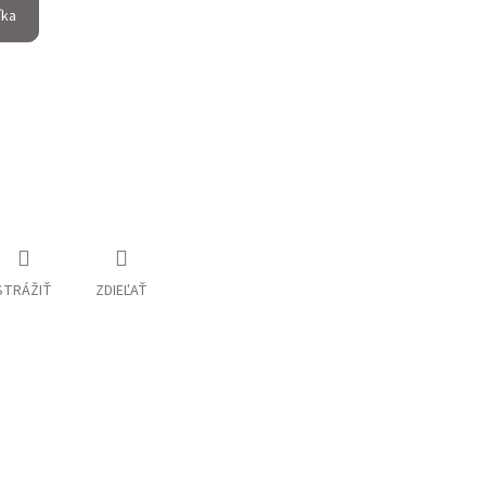
íka
STRÁŽIŤ
ZDIEĽAŤ