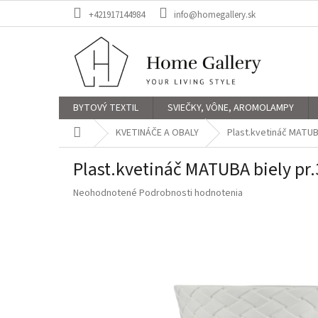
Prejsť
+421917144984
info@homegallery.sk
na
obsah
BYTOVÝ TEXTIL
SVIEČKY, VÔNE, AROMOLAMPY
Domov
KVETINÁČE A OBALY
Plast.kvetináč MATUB
Plast.kvetináč MATUBA biely p
Priemerné
Neohodnotené
Podrobnosti hodnotenia
hodnotenie
produktu
je
0,0
z
5
hviezdičiek.