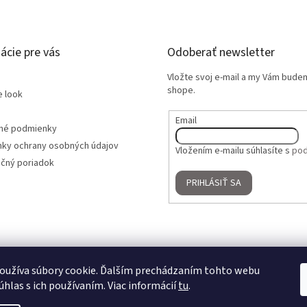
ácie pre vás
Odoberať newsletter
Vložte svoj e-mail a my Vám bude
shope.
e look
Email
né podmienky
ky ochrany osobných údajov
Vložením e-mailu súhlasíte s
pod
čný poriadok
PRIHLÁSIŤ SA
oužíva súbory cookie. Ďalším prechádzaním tohto webu
úhlas s ich používaním. Viac informácií
tu
.