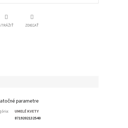
STRÁŽIŤ
ZDIEĽAŤ
atočné parametre
gória
:
UMELÉ KVETY
8719202132540