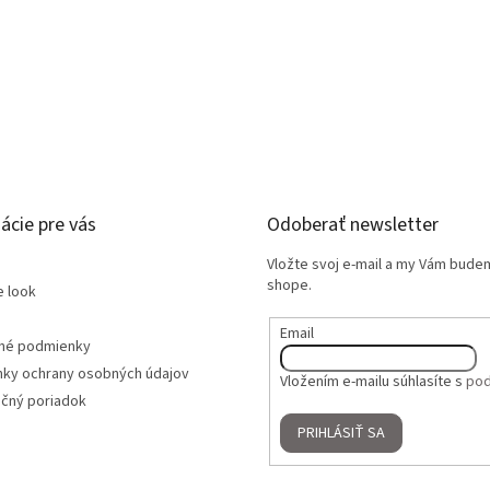
ácie pre vás
Odoberať newsletter
Vložte svoj e-mail a my Vám bude
shope.
e look
Email
né podmienky
ky ochrany osobných údajov
Vložením e-mailu súhlasíte s
pod
čný poriadok
PRIHLÁSIŤ SA