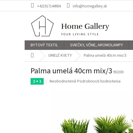
Prejsť
+421917144984
info@homegallery.sk
na
obsah
BYTOVÝ TEXTIL
SVIEČKY, VÔNE, AROMOLAMPY
Domov
UMELÉ KVETY
Palma umelá 40cm mix/3
Palma umelá 40cm mix/3
90200
Priemerné
Neohodnotené
Podrobnosti hodnotenia
2 + 1
hodnotenie
produktu
je
0,0
z
5
hviezdičiek.