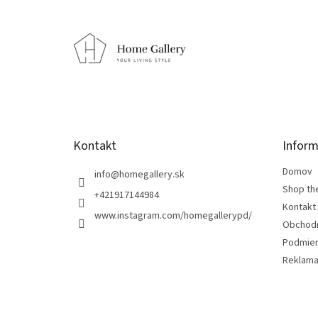
Z
á
p
ä
t
i
e
Kontakt
Inform
Domov
info
@
homegallery.sk
Shop th
+421917144984
Kontakt
www.instagram.com/homegallerypd/
Obchod
Podmien
Reklama