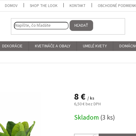
DOMOV
SHOP THE LOOK
KONTAKT
OBCHODNÉ PODMIEN
HĽADAŤ
DEKORÁCIE
KVETINÁČE A OBALY
UMELÉ KVETY
DOMÁCN
8 €
/ ks
6,50 € bez DPH
Jednotková
Skladom
(3 ks)
cena: