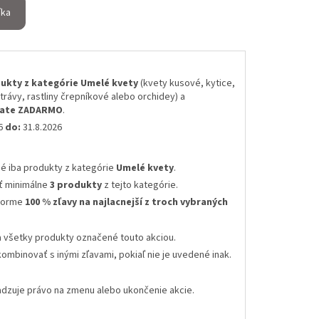
íka
ukty z kategórie Umelé kvety
(kvety kusové, kytice,
 trávy, rastliny črepníkové alebo orchidey) a
skate ZADARMO
.
26
do:
31.8.2026
né iba produkty z kategórie
Umelé kvety
.
ť minimálne
3 produkty
z tejto kategórie.
 forme
100 % zľavy na najlacnejší z troch vybraných
a všetky produkty označené touto akciou.
kombinovať s inými zľavami
, pokiaľ nie je uvedené inak.
radzuje právo na zmenu alebo ukončenie akcie
.