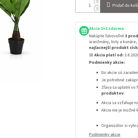
Pridať do koš
Akcia 2+1 zdarma
Nakúpte ľubovoľné
3 prod
aranžmány, listy a konáre,
najlacnejší produkt zí
📅
Akcia platí od:
3.8.20
Podmienky akcie:
Do akcie sú zarade
Je potrebné zakúpi
Zľava sa uplatní vo
produktov
.
Akcia sa vzťahuje n
Akciu nie je možné 
Organizátor si vyh
Podmienky akcie