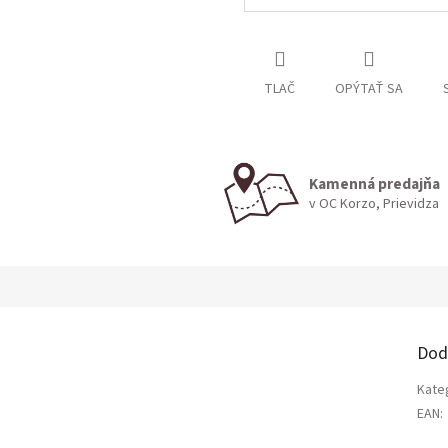
TLAČ
OPÝTAŤ SA
Kamenná predajňa
v OC Korzo, Prievidza
Dod
Kate
EAN
: