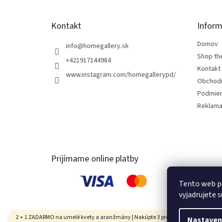
e
Kontakt
Inform
Domov
info
@
homegallery.sk
Shop th
+421917144984
Kontakt
www.instagram.com/homegallerypd/
Obchod
Podmien
Reklama
Prijímame online platby
Tento web p
vyjadrujete s
2 + 1 ZADARMO na umelé kvety a aranžmány | Nakúpte 3 produkty, najlacnejší je
Nastaven