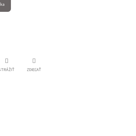
íka
STRÁŽIŤ
ZDIEĽAŤ