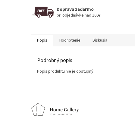
Doprava zadarmo
pri objednávke nad 100€
Popis
Hodnotenie
Diskusia
Podrobný popis
Popis produktu nie je dostupný
Z
á
p
ä
t
i