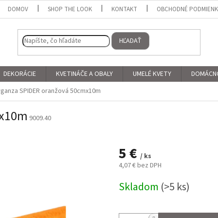
DOMOV
SHOP THE LOOK
KONTAKT
OBCHODNÉ PODMIEN
HĽADAŤ
DEKORÁCIE
KVETINÁČE A OBALY
UMELÉ KVETY
DOMÁCN
ganza SPIDER oranžová 50cmx10m
mx10m
9009.40
5 €
/ ks
4,07 € bez DPH
Jednotková
Skladom
(>5 ks)
cena: