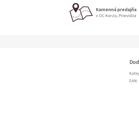
Kamenná predajňa
v OC Korzo, Prievidza
Dod
Kate
EAN
: