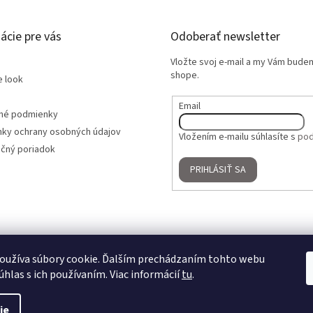
ácie pre vás
Odoberať newsletter
Vložte svoj e-mail a my Vám bude
shope.
e look
Email
né podmienky
ky ochrany osobných údajov
Vložením e-mailu súhlasíte s
pod
čný poriadok
PRIHLÁSIŤ SA
oužíva súbory cookie. Ďalším prechádzaním tohto webu
úhlas s ich používaním. Viac informácií
tu
.
ie