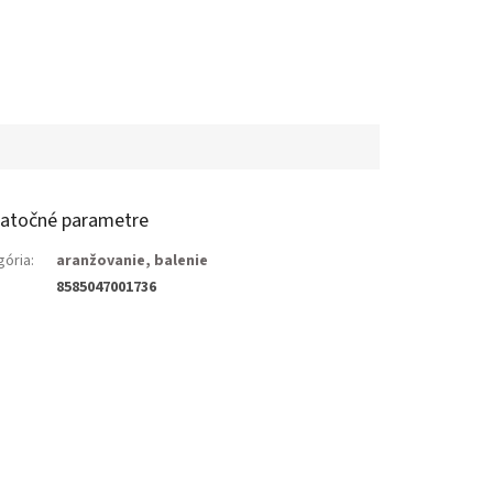
atočné parametre
gória
:
aranžovanie, balenie
8585047001736