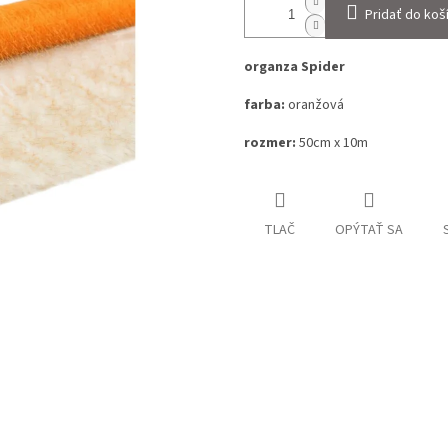
Pridať do koš
organza Spider
farba:
oranžová
rozmer:
50cm x 10m
TLAČ
OPÝTAŤ SA