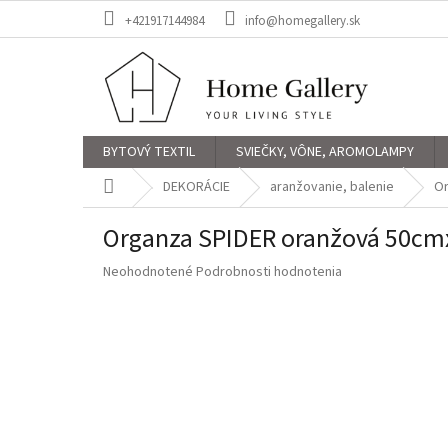
Prejsť
+421917144984
info@homegallery.sk
na
obsah
BYTOVÝ TEXTIL
SVIEČKY, VÔNE, AROMOLAMPY
Domov
DEKORÁCIE
aranžovanie, balenie
Or
Organza SPIDER oranžová 50c
Priemerné
Neohodnotené
Podrobnosti hodnotenia
hodnotenie
produktu
je
0,0
z
5
hviezdičiek.