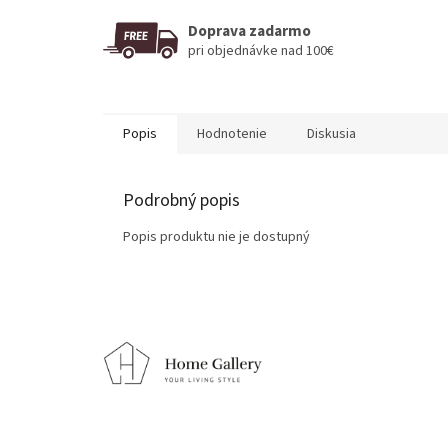
Doprava zadarmo
pri objednávke nad 100€
Popis
Hodnotenie
Diskusia
Podrobný popis
Popis produktu nie je dostupný
Z
á
p
ä
t
i