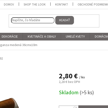
DOMOV
SHOP THE LOOK
KONTAKT
OBCHODNÉ PODMIEN
HĽADAŤ
DEKORÁCIE
KVETINÁČE A OBALY
UMELÉ KVETY
DOMÁCN
rganza medená 36cmx10m
92
2,80 €
/ ks
2,28 € bez DPH
Jednotková
Skladom
(>5 ks)
cena: