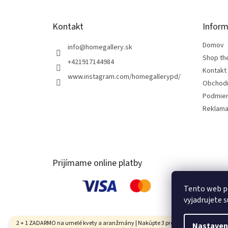
e
Kontakt
Inform
Domov
info
@
homegallery.sk
Shop th
+421917144984
Kontakt
www.instagram.com/homegallerypd/
Obchod
Podmien
Reklama
Prijímame online platby
Tento web p
vyjadrujete s
2 + 1 ZADARMO na umelé kvety a aranžmány | Nakúpte 3 produkty, najlacnejší je
Nastaven