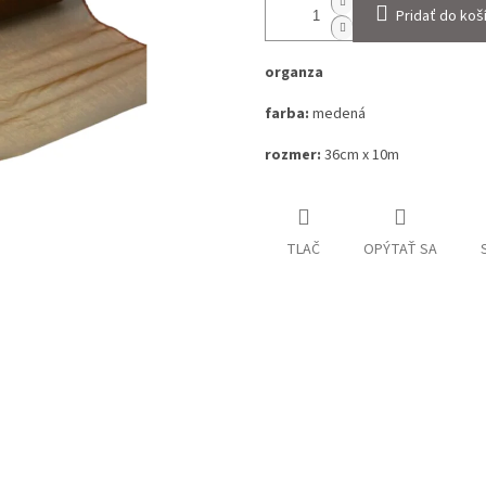
Pridať do koš
organza
farba:
medená
rozmer:
36cm x 10m
TLAČ
OPÝTAŤ SA