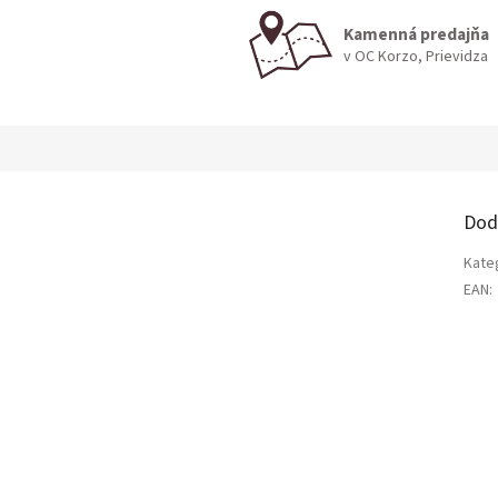
Kamenná predajňa
v OC Korzo, Prievidza
Dod
Kate
EAN
: