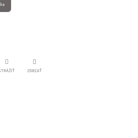
íka
STRÁŽIŤ
ZDIEĽAŤ