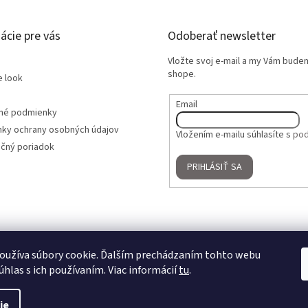
ácie pre vás
Odoberať newsletter
Vložte svoj e-mail a my Vám bude
shope.
e look
Email
né podmienky
ky ochrany osobných údajov
Vložením e-mailu súhlasíte s
pod
čný poriadok
PRIHLÁSIŤ SA
oužíva súbory cookie. Ďalším prechádzaním tohto webu
úhlas s ich používaním. Viac informácií
tu
.
ie