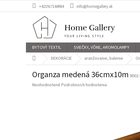
Prejsť
+421917144984
info@homegallery.sk
na
obsah
BYTOVÝ TEXTIL
SVIEČKY, VÔNE, AROMOLAMPY
Domov
DEKORÁCIE
aranžovanie, balenie
O
Organza medená 36cmx10m
9002.
Priemerné
Neohodnotené
Podrobnosti hodnotenia
hodnotenie
produktu
je
0,0
z
5
hviezdičiek.