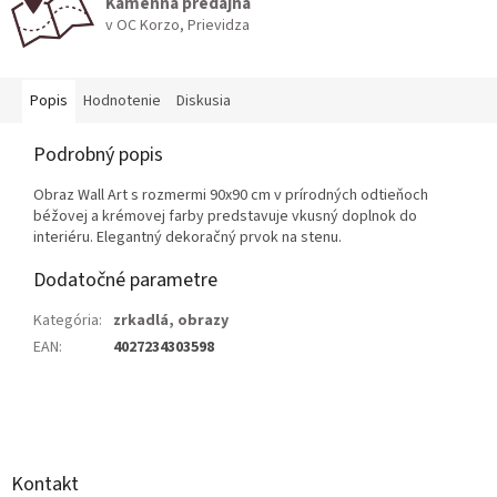
Kamenná predajňa
v OC Korzo, Prievidza
Popis
Hodnotenie
Diskusia
Podrobný popis
Obraz Wall Art s rozmermi 90x90 cm v prírodných odtieňoch
béžovej a krémovej farby predstavuje vkusný doplnok do
interiéru. Elegantný dekoračný prvok na stenu.
Dodatočné parametre
Kategória
:
zrkadlá, obrazy
EAN
:
4027234303598
Z
á
p
ä
Kontakt