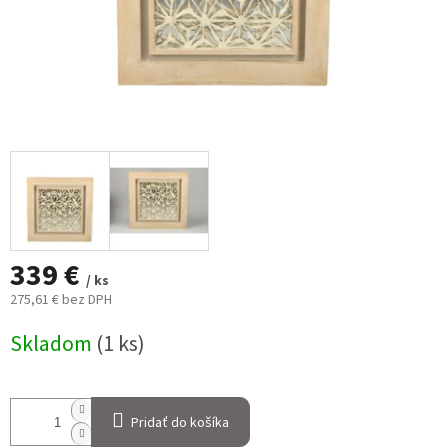
339 €
/ ks
275,61 € bez DPH
Jednotková
Skladom
(1 ks)
cena:
Pridať do košíka