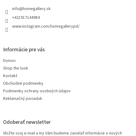
t
i
info
@
homegallery.sk
e
+421917144984
www.instagram.com/homegallerypd/
Informácie pre vás
Domov
Shop the look
Kontakt
Obchodné podmienky
Podmienky ochrany osobných údajov
Reklamačný poriadok
Odoberať newsletter
Vložte svoj e-mail a my Vám budeme zasielať informácie o nových