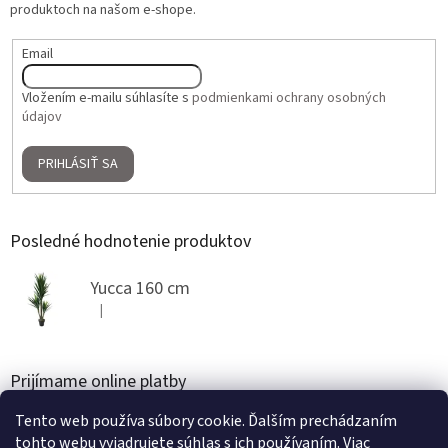
produktoch na našom e-shope.
Email
Vložením e-mailu súhlasíte s
podmienkami ochrany osobných
údajov
PRIHLÁSIŤ SA
Posledné hodnotenie produktov
Yucca 160 cm
|
Hodnotenie produktu je 5 z 5 hviezdičiek.
Prijímame online platby
Tento web používa súbory cookie. Ďalším prechádzaním
tohto webu vyjadrujete súhlas s ich používaním. Viac