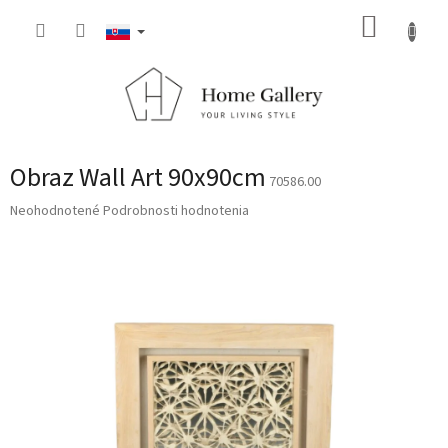
Prejsť
NÁKUP
na
obsah
KOŠÍK
Obraz Wall Art 90x90cm
70586.00
Priemerné
Neohodnotené
Podrobnosti hodnotenia
hodnotenie
produktu
je
0,0
z
5
hviezdičiek.