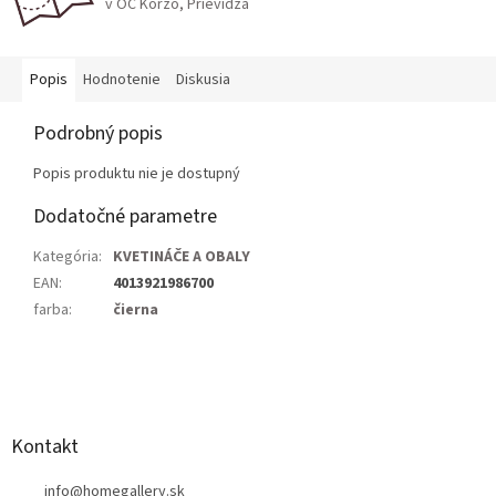
v OC Korzo, Prievidza
Popis
Hodnotenie
Diskusia
Podrobný popis
Popis produktu nie je dostupný
Dodatočné parametre
Kategória
:
KVETINÁČE A OBALY
EAN
:
4013921986700
farba
:
čierna
Z
á
p
ä
Kontakt
t
info
@
homegallery.sk