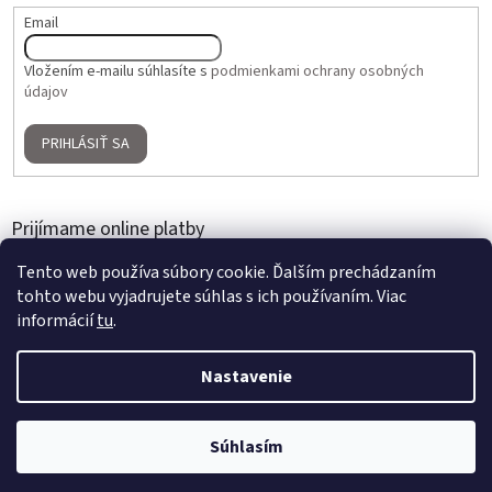
Email
Vložením e-mailu súhlasíte s
podmienkami ochrany osobných
údajov
PRIHLÁSIŤ SA
Prijímame online platby
Tento web používa súbory cookie. Ďalším prechádzaním
tohto webu vyjadrujete súhlas s ich používaním. Viac
informácií
tu
.
Nastavenie
Vytvoril Shoptet
2 + 1 ZADARMO na umelé kvety a aranžmány | Nakúpte 3 produkty,
Súhlasím
Copyright 2026
Home Gallery
. Všetky práva vyhradené.
najlacnejší je zdarma | Platí do 31. 8. 2026.