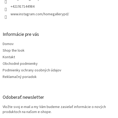
i
e
+421917144984
www.instagram.com/homegallerypd/
Informácie pre vás
Domov
Shop the look
Kontakt
Obchodné podmienky
Podmienky ochrany osobných údajov
Reklamačný poriadok
Odoberať newsletter
Vložte svoj e-mail a my Vám budeme zasielať informácie o nových
produktoch na našom e-shope.