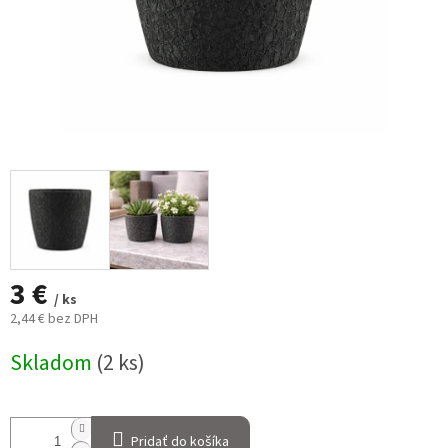
3 €
/ ks
2,44 € bez DPH
Jednotková
Skladom
(2 ks)
cena:
Pridať do košíka