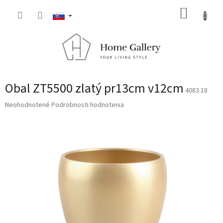
Prejsť
NÁKUP
na
obsah
KOŠÍK
Obal ZT5500 zlatý pr13cm v12cm
4083.18
Priemerné
Neohodnotené
Podrobnosti hodnotenia
hodnotenie
produktu
je
0,0
z
5
hviezdičiek.