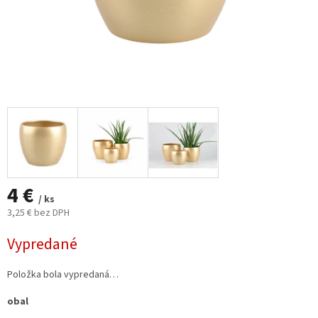
4 €
/ ks
3,25 € bez DPH
Jednotková
Vypredané
cena:
Položka bola vypredaná…
obal