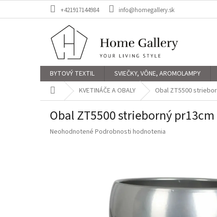
Prejsť
+421917144984
info@homegallery.sk
na
obsah
BYTOVÝ TEXTIL
SVIEČKY, VÔNE, AROMOLAMPY
Domov
KVETINÁČE A OBALY
Obal ZT5500 striebo
Obal ZT5500 strieborný pr13c
Priemerné
Neohodnotené
Podrobnosti hodnotenia
hodnotenie
produktu
je
0,0
z
5
hviezdičiek.