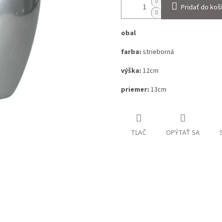
Pridať do koš
obal
farba:
strieborná
výška:
12cm
priemer:
13cm
TLAČ
OPÝTAŤ SA