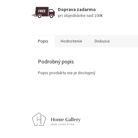
Doprava zadarmo
pri objednávke nad 100€
Popis
Hodnotenie
Diskusia
Podrobný popis
Popis produktu nie je dostupný
Z
á
p
ä
t