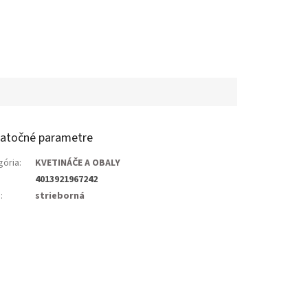
atočné parametre
gória
:
KVETINÁČE A OBALY
4013921967242
a
:
strieborná