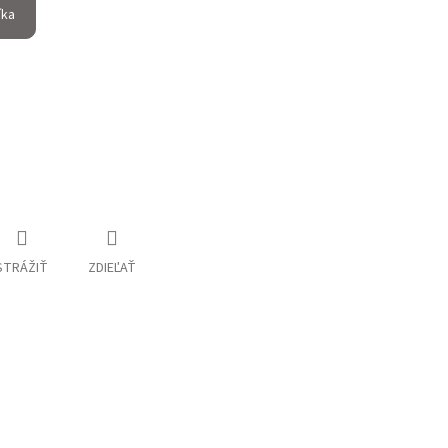
íka
STRÁŽIŤ
ZDIEĽAŤ