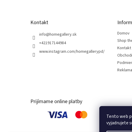
i
e
Kontakt
Inform
Domov
info
@
homegallery.sk
Shop th
+421917144984
Kontakt
www.instagram.com/homegallerypd/
Obchod
Podmien
Reklama
Prijímame online platby
Tento web p
vyjadrujete s