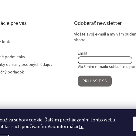
ácie pre vás
Odoberať newsletter
Vložte svoj e-mail a my Vám bude
shope.
e look
Email
né podmienky
ky ochrany osobných údajov
Vložením e-mailu súhlasíte s
pod
čný poriadok
PRIHLÁSIŤ SA
oužíva súbory cookie. Ďalším prechádzaním tohto webu
úhlas s ich používaním. Viac informácií
tu
.