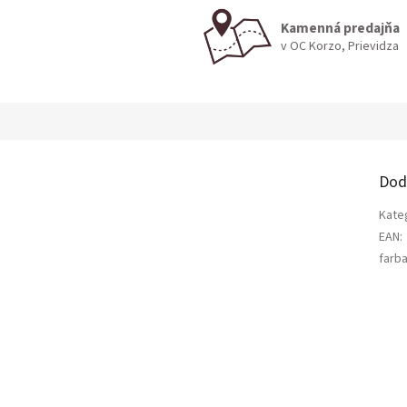
Kamenná predajňa
v OC Korzo, Prievidza
Dod
Kate
EAN
:
farb