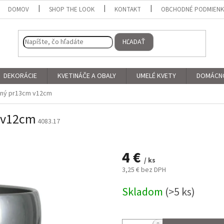
DOMOV
SHOP THE LOOK
KONTAKT
OBCHODNÉ PODMIEN
HĽADAŤ
DEKORÁCIE
KVETINÁČE A OBALY
UMELÉ KVETY
DOMÁCN
rný pr13cm v12cm
m v12cm
4083.17
4 €
/ ks
3,25 € bez DPH
Jednotková
Skladom
(>5 ks)
cena: