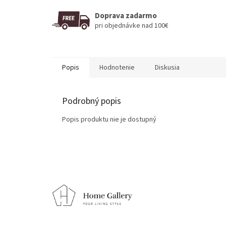
Doprava zadarmo
pri objednávke nad 100€
Popis
Hodnotenie
Diskusia
Podrobný popis
Popis produktu nie je dostupný
Z
á
p
ä
t