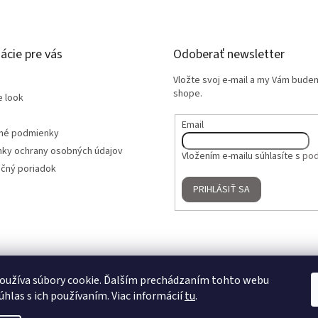
ácie pre vás
Odoberať newsletter
Vložte svoj e-mail a my Vám bude
shope.
e look
Email
né podmienky
ky ochrany osobných údajov
Vložením e-mailu súhlasíte s
pod
čný poriadok
PRIHLÁSIŤ SA
oužíva súbory cookie. Ďalším prechádzaním tohto webu
úhlas s ich používaním. Viac informácií
tu
.