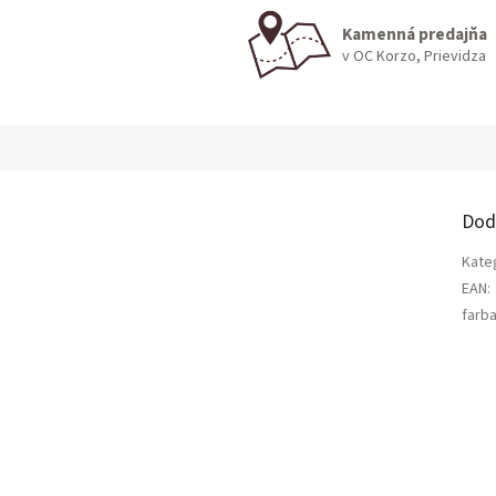
Kamenná predajňa
v OC Korzo, Prievidza
Dod
Kate
EAN
:
farb