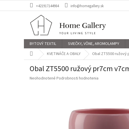
Prejsť
+421917144984
info@homegallery.sk
na
obsah
BYTOVÝ TEXTIL
SVIEČKY, VÔNE, AROMOLAMPY
Domov
KVETINÁČE A OBALY
Obal ZT5500 ružový
Obal ZT5500 ružový pr7cm v7c
Priemerné
Neohodnotené
Podrobnosti hodnotenia
hodnotenie
produktu
je
0,0
z
5
hviezdičiek.