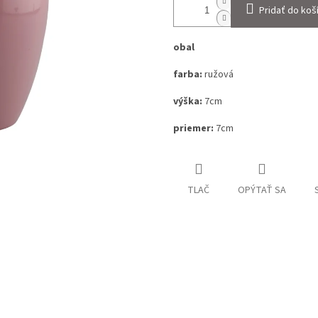
Pridať do koš
obal
farba:
ružová
výška:
7cm
priemer:
7cm
TLAČ
OPÝTAŤ SA