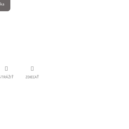
íka
STRÁŽIŤ
ZDIEĽAŤ