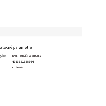
atočné parametre
gória
:
KVETINÁČE A OBALY
4013921988964
a
:
ružová