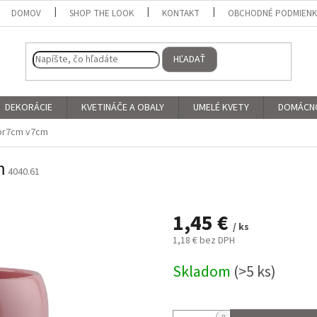
DOMOV
SHOP THE LOOK
KONTAKT
OBCHODNÉ PODMIEN
HĽADAŤ
DEKORÁCIE
KVETINÁČE A OBALY
UMELÉ KVETY
DOMÁCN
 pr7cm v7cm
m
4040.61
1,45 €
/ ks
1,18 € bez DPH
Jednotková
Skladom
(>5 ks)
cena: