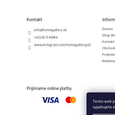
i
e
Kontakt
Inform
Domov
info
@
homegallery.sk
Shop th
+421917144984
Kontakt
www.instagram.com/homegallerypd/
Obchod
Podmien
Reklama
Prijímame online platby
Tento web p
vyjadrujete s