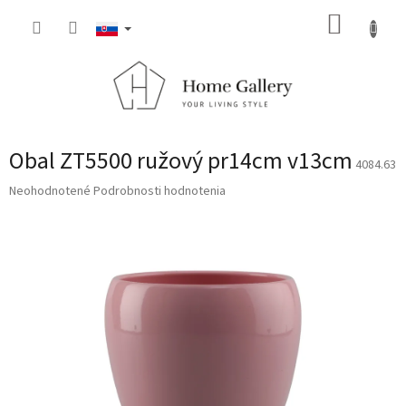
Prejsť
NÁKUP
na
obsah
KOŠÍK
Obal ZT5500 ružový pr14cm v13cm
4084.63
Priemerné
Neohodnotené
Podrobnosti hodnotenia
hodnotenie
produktu
je
0,0
z
5
hviezdičiek.