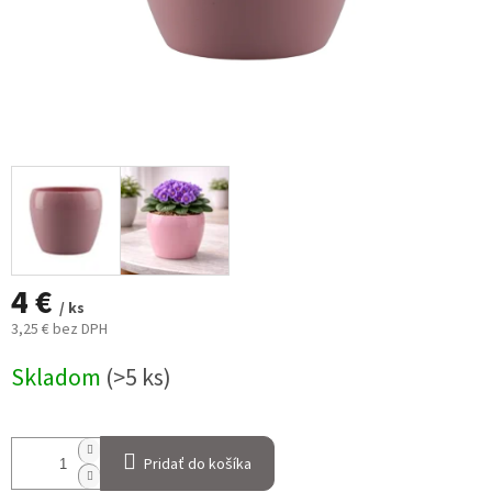
4 €
/ ks
3,25 € bez DPH
Jednotková
Skladom
(>5 ks)
cena:
Pridať do košíka