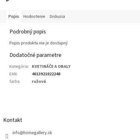
Popis
Hodnotenie
Diskusia
Podrobný popis
Popis produktu nie je dostupný
Dodatočné parametre
Kategória
:
KVETINÁČE A OBALY
EAN
:
4013921022248
farba
:
ružová
Z
á
p
ä
Kontakt
t
i
info
@
homegallery.sk