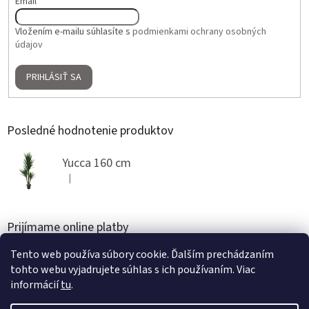
Email
Vložením e-mailu súhlasíte s
podmienkami ochrany osobných
údajov
PRIHLÁSIŤ SA
Posledné hodnotenie produktov
Yucca 160 cm
|
Hodnotenie produktu je 5 z 5 hviezdičiek.
Prijímame online platby
Tento web používa súbory cookie. Ďalším prechádzaním
tohto webu vyjadrujete súhlas s ich používaním. Viac
informácií
tu
.