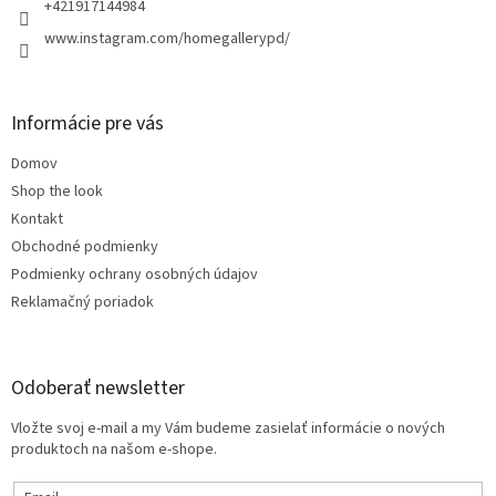
e
+421917144984
www.instagram.com/homegallerypd/
Informácie pre vás
Domov
Shop the look
Kontakt
Obchodné podmienky
Podmienky ochrany osobných údajov
Reklamačný poriadok
Odoberať newsletter
Vložte svoj e-mail a my Vám budeme zasielať informácie o nových
produktoch na našom e-shope.