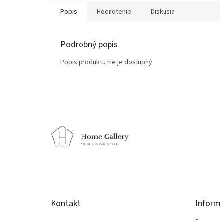
Popis
Hodnotenie
Diskusia
Podrobný popis
Popis produktu nie je dostupný
Z
á
p
ä
t
i
e
Kontakt
Inform