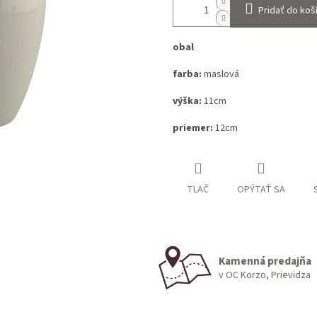
Pridať do koš
obal
farba:
maslová
výška:
11cm
priemer:
12cm
TLAČ
OPÝTAŤ SA
Kamenná predajňa
v OC Korzo, Prievidza