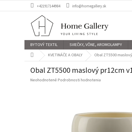
Prejsť
+421917144984
info@homegallery.sk
na
obsah
BYTOVÝ TEXTIL
SVIEČKY, VÔNE, AROMOLAMPY
Domov
KVETINÁČE A OBALY
Obal ZT5500 maslov
Obal ZT5500 maslový pr12cm 
Priemerné
Neohodnotené
Podrobnosti hodnotenia
hodnotenie
produktu
je
0,0
z
5
hviezdičiek.