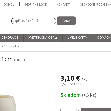
DOMOV
SHOP THE LOOK
KONTAKT
OBCHODNÉ PODMIEN
HĽADAŤ
DEKORÁCIE
KVETINÁČE A OBALY
UMELÉ KVETY
DOMÁCN
ý pr12cm v11cm
v11cm
4082.13
3,10 €
/ ks
2,52 € bez DPH
Jednotková
Skladom
(>5 ks)
cena: