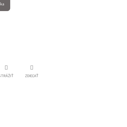
íka
STRÁŽIŤ
ZDIEĽAŤ