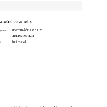
atočné parametre
gória
:
KVETINÁČE A OBALY
4013921961653
a
:
krémová