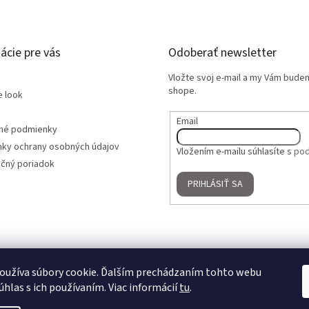
ácie pre vás
Odoberať newsletter
Vložte svoj e-mail a my Vám bude
shope.
e look
Email
né podmienky
ky ochrany osobných údajov
Vložením e-mailu súhlasíte s
pod
čný poriadok
PRIHLÁSIŤ SA
oužíva súbory cookie. Ďalším prechádzaním tohto webu
úhlas s ich používaním. Viac informácií
tu
.