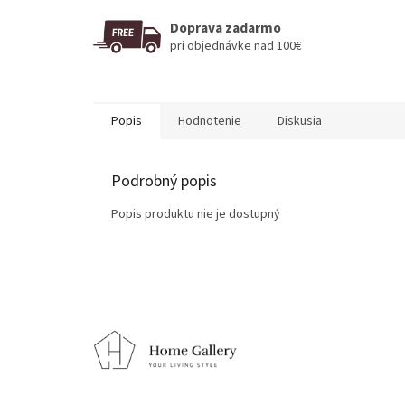
Doprava zadarmo
pri objednávke nad 100€
Popis
Hodnotenie
Diskusia
Podrobný popis
Popis produktu nie je dostupný
Z
á
p
ä
t