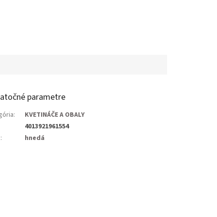
atočné parametre
gória
:
KVETINÁČE A OBALY
4013921961554
a
:
hnedá