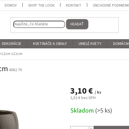
DOMOV
SHOP THE LOOK
KONTAKT
OBCHODNÉ PODMIEN
HĽADAŤ
DEKORÁCIE
KVETINÁČE A OBALY
UMELÉ KVETY
DOMÁCN
pr12cm v11cm
1cm
4082.70
3,10 €
/ ks
2,52 € bez DPH
Jednotková
Skladom
(>5 ks)
cena: