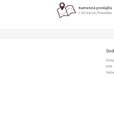
Kamenná predajňa
v OC Korzo, Prievidza
Dod
Kate
EAN
:
farb