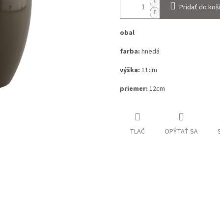
Pridať do koš
obal
farba:
hnedá
výška:
11cm
priemer:
12cm
TLAČ
OPÝTAŤ SA