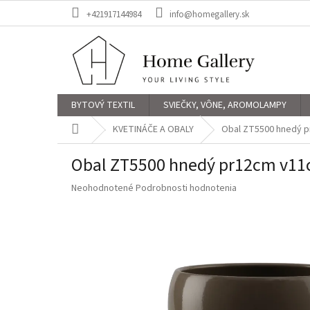
Prejsť
+421917144984
info@homegallery.sk
na
obsah
BYTOVÝ TEXTIL
SVIEČKY, VÔNE, AROMOLAMPY
Domov
KVETINÁČE A OBALY
Obal ZT5500 hnedý 
Obal ZT5500 hnedý pr12cm v1
Priemerné
Neohodnotené
Podrobnosti hodnotenia
hodnotenie
produktu
je
0,0
z
5
hviezdičiek.