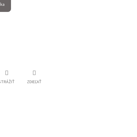
íka
STRÁŽIŤ
ZDIEĽAŤ