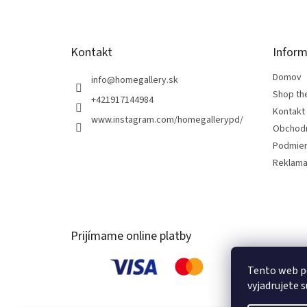
i
e
Kontakt
Inform
Domov
info
@
homegallery.sk
Shop th
+421917144984
Kontakt
www.instagram.com/homegallerypd/
Obchod
Podmien
Reklama
Prijímame online platby
Tento web p
vyjadrujete s