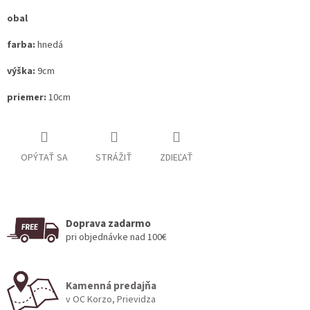
obal
farba:
hnedá
výška:
9cm
priemer:
10cm
OPÝTAŤ SA
STRÁŽIŤ
ZDIEĽAŤ
Doprava zadarmo
pri objednávke nad 100€
Kamenná predajňa
v OC Korzo, Prievidza