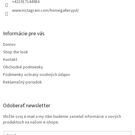
e
+421917144984
www.instagram.com/homegallerypd/
Informácie pre vás
Domov
Shop the look
Kontakt
Obchodné podmienky
Podmienky ochrany osobných údajov
Reklamačný poriadok
Odoberať newsletter
Vložte svoj e-mail a my Vám budeme zasielať informácie o nových
produktoch na našom e-shope.