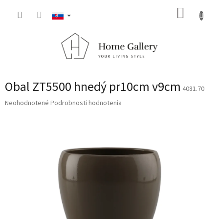
Prejsť
NÁKUP
na
obsah
KOŠÍK
Obal ZT5500 hnedý pr10cm v9cm
4081.70
Priemerné
Neohodnotené
Podrobnosti hodnotenia
hodnotenie
produktu
je
0,0
z
5
hviezdičiek.