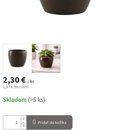
2,30 €
/ ks
1,87 € bez DPH
Jednotková
Skladom
(>5 ks)
cena:
Pridať do košíka