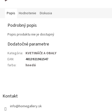
Popis
Hodnotenie
Diskusia
Podrobný popis
Popis produktu nie je dostupný
Dodatočné parametre
Kategória
:
KVETINÁČE A OBALY
EAN
:
4013921961547
farba
:
hnedá
Z
á
p
ä
Kontakt
t
i
info
@
homegallery.sk