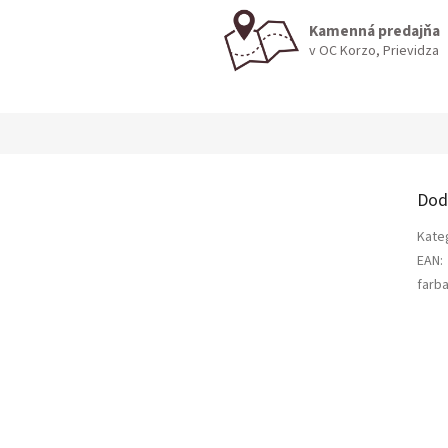
Kamenná predajňa
v OC Korzo, Prievidza
Dod
Kate
EAN
:
farb