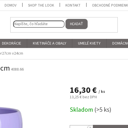
DOMOV
SHOP THE LOOK
KONTAKT
OBCHODNÉ PODMIEN
HĽADAŤ
DEKORÁCIE
KVETINÁČE A OBALY
UMELÉ KVETY
DOMÁCN
 pr27cm v24cm
4cm
4088.66
16,30 €
/ ks
13,25 € bez DPH
Jednotková
Skladom
(>5 ks)
cena: