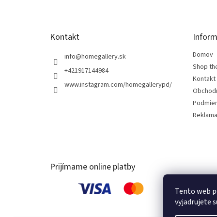
i
e
Kontakt
Inform
Domov
info
@
homegallery.sk
Shop th
+421917144984
Kontakt
www.instagram.com/homegallerypd/
Obchod
Podmien
Reklama
Prijímame online platby
Tento web p
vyjadrujete s