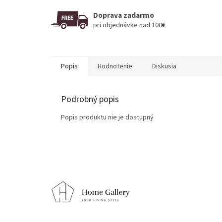
Doprava zadarmo
pri objednávke nad 100€
Popis
Hodnotenie
Diskusia
Podrobný popis
Popis produktu nie je dostupný
Z
á
p
ä
t