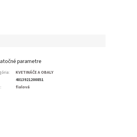
atočné parametre
gória
:
KVETINÁČE A OBALY
4013921200851
a
:
fialová