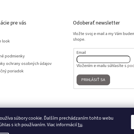
ácie pre vás
Odoberať newsletter
Vložte svoj e-mail a my Vám bude
shope.
e look
Email
né podmienky
ky ochrany osobných údajov
Vložením e-mailu súhlasíte s
pod
čný poriadok
PRIHLÁSIŤ SA
oužíva súbory cookie. Ďalším prechádzaním tohto webu
úhlas s ich používaním. Viac informácií
tu
.