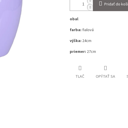
Pridať do koš
obal
farba:
fialová
výška:
24cm
priemer:
27cm
TLAČ
OPÝTAŤ SA