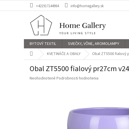
Prejsť
+421917144984
info@homegallery.sk
na
obsah
BYTOVÝ TEXTIL
SVIEČKY, VÔNE, AROMOLAMPY
Domov
KVETINÁČE A OBALY
Obal ZT5500 fialový
Obal ZT5500 fialový pr27cm v2
Priemerné
Neohodnotené
Podrobnosti hodnotenia
hodnotenie
produktu
je
0,0
z
5
hviezdičiek.