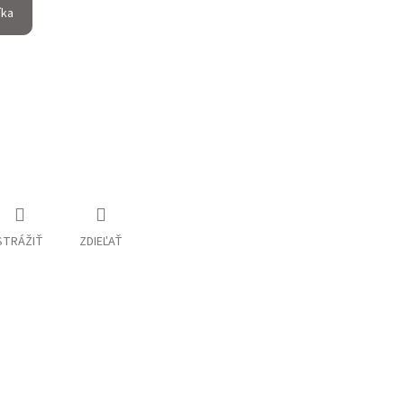
íka
STRÁŽIŤ
ZDIEĽAŤ