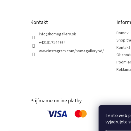
i
e
Kontakt
Inform
Domov
info
@
homegallery.sk
Shop th
+421917144984
Kontakt
www.instagram.com/homegallerypd/
Obchod
Podmien
Reklama
Prijímame online platby
Tento web p
vyjadrujete s