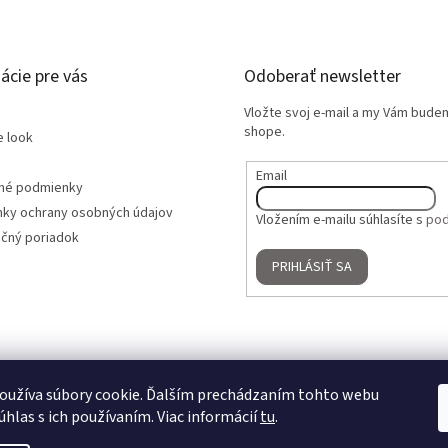
ácie pre vás
Odoberať newsletter
Vložte svoj e-mail a my Vám bude
shope.
e look
Email
né podmienky
ky ochrany osobných údajov
Vložením e-mailu súhlasíte s
pod
čný poriadok
PRIHLÁSIŤ SA
oužíva súbory cookie. Ďalším prechádzaním tohto webu
úhlas s ich používaním. Viac informácií
tu
.