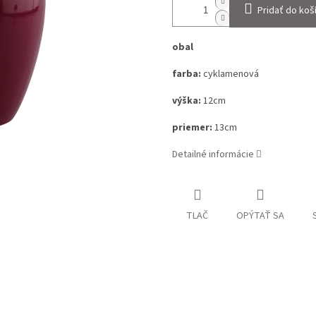
Pridať do koš
obal
farba:
cyklamenová
výška:
12cm
priemer:
13cm
Detailné informácie
TLAČ
OPÝTAŤ SA