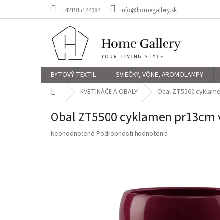
Prejsť
+421917144984
info@homegallery.sk
na
obsah
BYTOVÝ TEXTIL
SVIEČKY, VÔNE, AROMOLAMPY
Domov
KVETINÁČE A OBALY
Obal ZT5500 cyklam
Obal ZT5500 cyklamen pr13cm
Priemerné
Neohodnotené
Podrobnosti hodnotenia
hodnotenie
produktu
je
0,0
z
5
hviezdičiek.