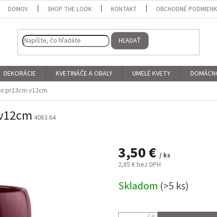
DOMOV
SHOP THE LOOK
KONTAKT
OBCHODNÉ PODMIEN
HĽADAŤ
DEKORÁCIE
KVETINÁČE A OBALY
UMELÉ KVETY
DOMÁCN
en pr13cm v12cm
 v12cm
4083.64
3,50 €
/ ks
2,85 € bez DPH
Jednotková
Skladom
(>5 ks)
cena: