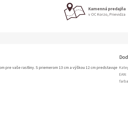
Kamenná predajňa
v OC Korzo, Prievidza
Dod
m pre vaše rastliny. S priemerom 13 cm a výškou 12 cm predstavuje
Kate
EAN
:
farb