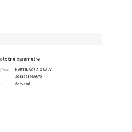
atočné parametre
gória
:
KVETINÁČE A OBALY
4013921989572
a
:
červená