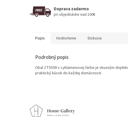
Doprava zadarmo
pri objednávke nad 100€
Popis
Hodnotenie
Diskusia
Podrobný popis
Obal ZT5500 v cyklamenovej farbe je vkusným doplnko
praktický kúsok do každej domácnosti.
Z
á
p
ä
t