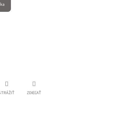
íka
STRÁŽIŤ
ZDIEĽAŤ