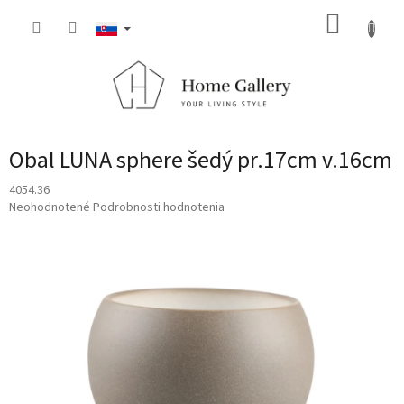
Prejsť
NÁKUP
na
obsah
KOŠÍK
Obal LUNA sphere šedý pr.17cm v.16cm
4054.36
Priemerné
Neohodnotené
Podrobnosti hodnotenia
hodnotenie
produktu
je
0,0
z
5
hviezdičiek.