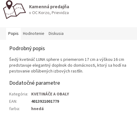
Kamenná predajňa
v OC Korzo, Prievidza
Popis
Hodnotenie
Diskusia
Podrobný popis
Šedý kvetináč LUNA sphere s priemerom 17 cm a výškou 16 cm
predstavuje elegantný doplnok do domácnosti, ktorý sa hodí na
pestovanie obľúbených izbových rastlín.
Dodatočné parametre
Kategória
:
KVETINÁČE A OBALY
EAN
:
4013921001779
farba
:
hnedá
Z
á