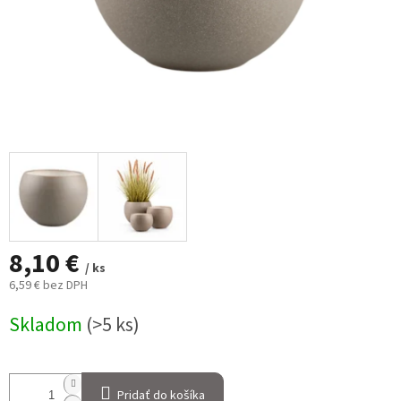
8,10 €
/ ks
6,59 € bez DPH
Jednotková
Skladom
(>5 ks)
cena:
Pridať do košíka