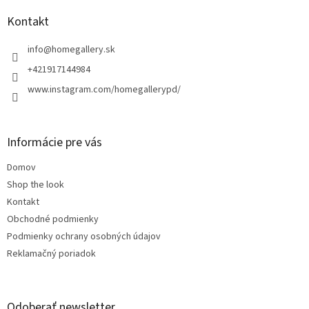
p
ä
Kontakt
t
i
info
@
homegallery.sk
e
+421917144984
www.instagram.com/homegallerypd/
Informácie pre vás
Domov
Shop the look
Kontakt
Obchodné podmienky
Podmienky ochrany osobných údajov
Reklamačný poriadok
Odoberať newsletter