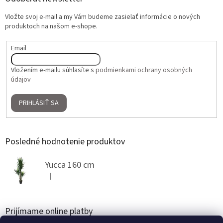
Vložte svoj e-mail a my Vám budeme zasielať informácie o nových
produktoch na našom e-shope.
Email
Vložením e-mailu súhlasíte s
podmienkami ochrany osobných
údajov
PRIHLÁSIŤ SA
Posledné hodnotenie produktov
Yucca 160 cm
|
Hodnotenie produktu je 5 z 5 hviezdičiek.
Prijímame online platby