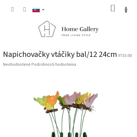
Prejsť
NÁKUP
na
obsah
KOŠÍK
Napichovačky vtáčiky bal/12 24cm
9733.00
Priemerné
Neohodnotené
Podrobnosti hodnotenia
hodnotenie
produktu
je
0,0
z
5
hviezdičiek.