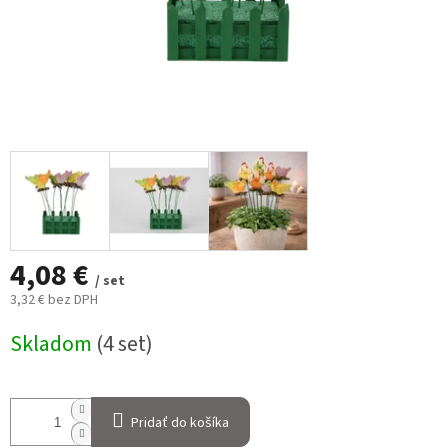
4,08 €
/ set
3,32 € bez DPH
Jednotková
Skladom
(4 set)
cena:
Pridať do košíka