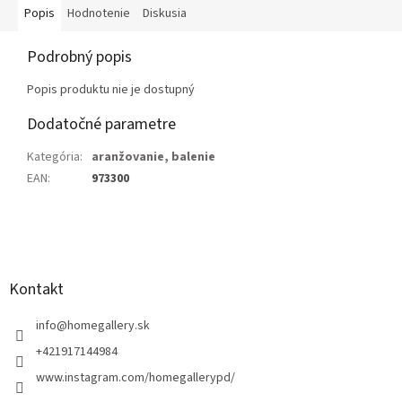
Popis
Hodnotenie
Diskusia
Podrobný popis
Popis produktu nie je dostupný
Dodatočné parametre
Kategória
:
aranžovanie, balenie
EAN
:
973300
Z
á
p
ä
Kontakt
t
i
info
@
homegallery.sk
e
+421917144984
www.instagram.com/homegallerypd/