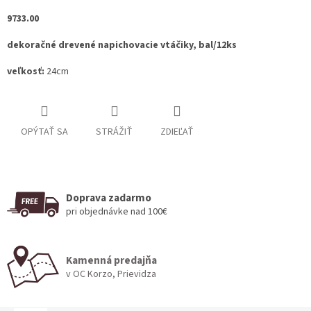
9733.00
dekoračné drevené napichovacie vtáčiky, bal/12ks
veľkosť:
24cm
OPÝTAŤ SA
STRÁŽIŤ
ZDIEĽAŤ
Doprava zadarmo
pri objednávke nad 100€
Kamenná predajňa
v OC Korzo, Prievidza