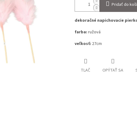
Pridať do koš
dekoračné napichovacie pierk
farba:
ružová
veľkosť:
27cm
TLAČ
OPÝTAŤ SA