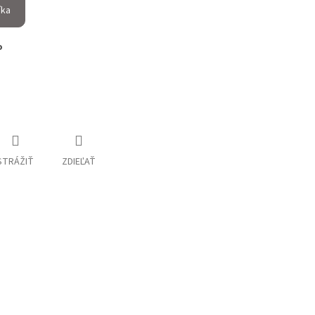
íka
o
STRÁŽIŤ
ZDIEĽAŤ