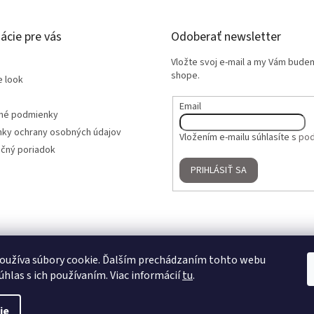
ácie pre vás
Odoberať newsletter
Vložte svoj e-mail a my Vám bude
shope.
e look
Email
né podmienky
ky ochrany osobných údajov
Vložením e-mailu súhlasíte s
pod
čný poriadok
PRIHLÁSIŤ SA
oužíva súbory cookie. Ďalším prechádzaním tohto webu
úhlas s ich používaním. Viac informácií
tu
.
ie