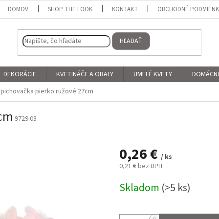
DOMOV
SHOP THE LOOK
KONTAKT
OBCHODNÉ PODMIEN
HĽADAŤ
DEKORÁCIE
KVETINÁČE A OBALY
UMELÉ KVETY
DOMÁCN
pichovačka pierko ružové 27cm
7cm
9729.03
0,26 €
/ ks
0,21 € bez DPH
Jednotková
Skladom
(>5 ks)
cena: