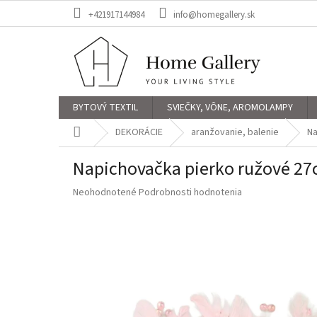
Prejsť
+421917144984
info@homegallery.sk
na
obsah
BYTOVÝ TEXTIL
SVIEČKY, VÔNE, AROMOLAMPY
Domov
DEKORÁCIE
aranžovanie, balenie
Na
Napichovačka pierko ružové 2
Priemerné
Neohodnotené
Podrobnosti hodnotenia
hodnotenie
produktu
je
0,0
z
5
hviezdičiek.