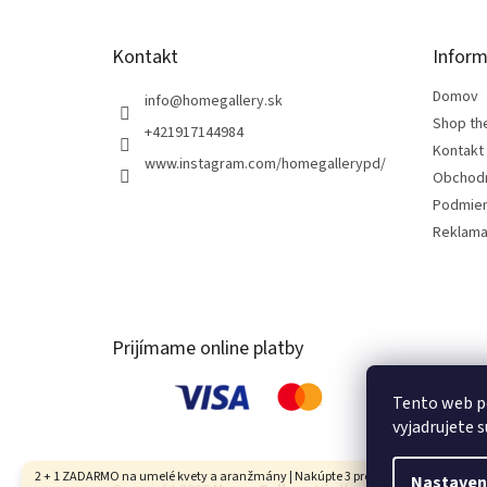
e
Kontakt
Inform
Domov
info
@
homegallery.sk
Shop th
+421917144984
Kontakt
www.instagram.com/homegallerypd/
Obchod
Podmien
Reklama
Prijímame online platby
Tento web p
vyjadrujete s
2 + 1 ZADARMO na umelé kvety a aranžmány | Nakúpte 3 produkty, najlacnejší je
Nastaven