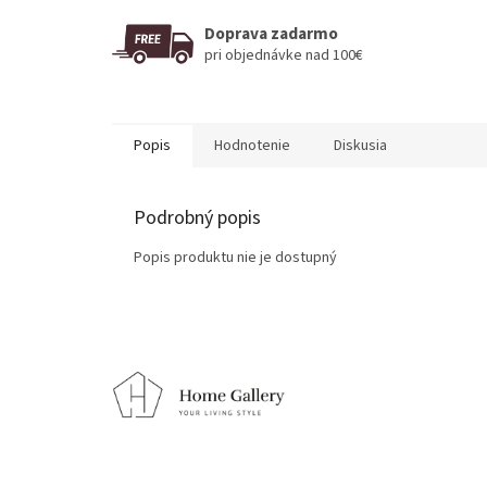
Doprava zadarmo
pri objednávke nad 100€
Popis
Hodnotenie
Diskusia
Podrobný popis
Popis produktu nie je dostupný
Z
á
p
ä
t
i