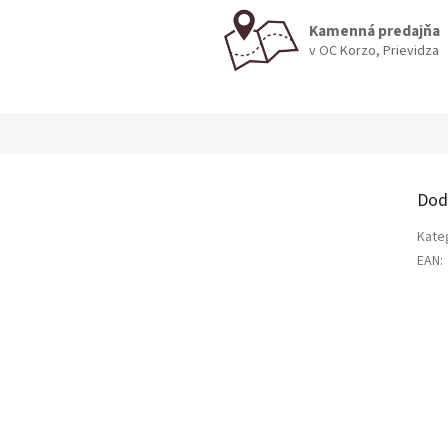
Kamenná predajňa
v OC Korzo, Prievidza
Dod
Kate
EAN
: