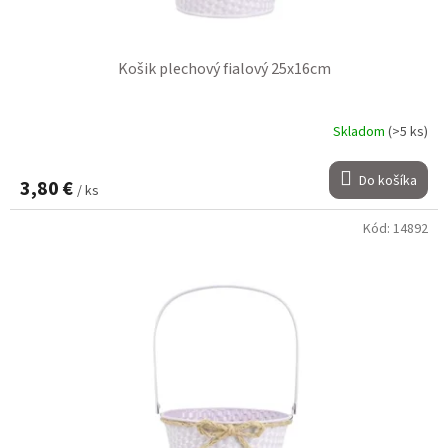
Košik plechový fialový 25x16cm
Skladom
(>5 ks)
Do košíka
3,80 €
/ ks
Kód:
14892