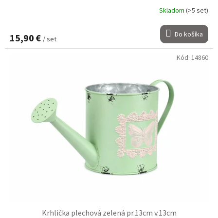
Skladom
(>5 set)
Do košíka
15,90 €
/ set
Kód:
14860
Krhlička plechová zelená pr.13cm v.13cm