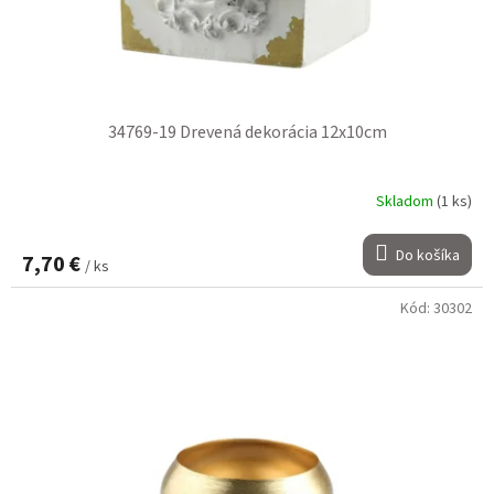
t
k
o
t
v
o
v
34769-19 Drevená dekorácia 12x10cm
Skladom
(1 ks)
Do košíka
7,70 €
/ ks
Kód:
30302