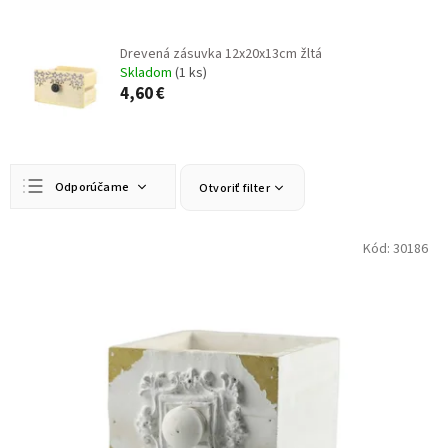
Drevená zásuvka 12x20x13cm žltá
Skladom
(1 ks)
4,60 €
R
Odporúčame
Otvoriť filter
a
d
Najlacnejšie
e
V
Kód:
30186
n
ý
Najdrahšie
i
p
Najpredávanejšie
e
i
p
s
Abecedne
r
p
o
r
d
o
u
d
k
u