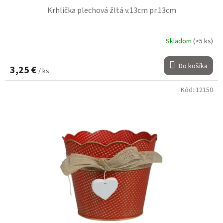
Krhlička plechová žltá v.13cm pr.13cm
Skladom
(>5 ks)
Do košíka
3,25 €
/ ks
Kód:
12150