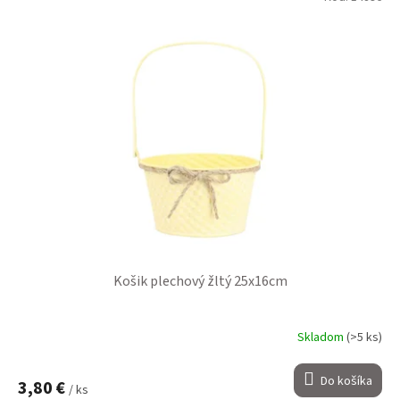
Košik plechový žltý 25x16cm
Skladom
(>5 ks)
Do košíka
3,80 €
/ ks