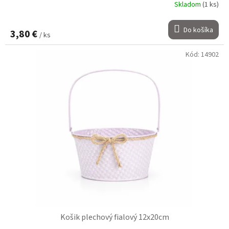
Skladom
(1 ks)
Do košíka
3,80 €
/ ks
Kód:
14902
Košik plechový fialový 12x20cm