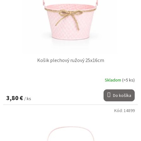
Košik plechový ružový 25x16cm
Skladom
(>5 ks)
Do košíka
3,80 €
/ ks
Kód:
14899