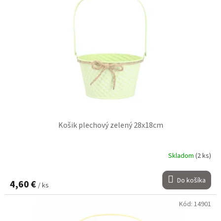
Košik plechový zelený 28x18cm
Skladom
(2 ks)
Do košíka
4,60 €
/ ks
Kód:
14901