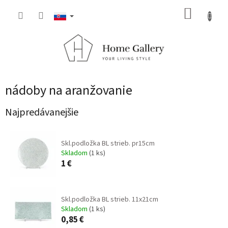
Prejsť
NÁKUP
na
obsah
KOŠÍK
nádoby na aranžovanie
Najpredávanejšie
Skl.podložka BL strieb. pr15cm
Skladom
(1 ks)
1 €
Skl.podložka BL strieb. 11x21cm
Skladom
(1 ks)
0,85 €