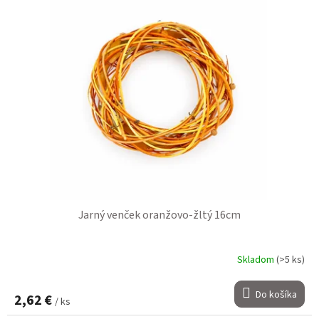
Jarný venček oranžovo-žltý 16cm
Skladom
(>5 ks)
Do košíka
2,62 €
/ ks