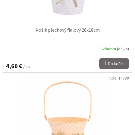
Košik plechový fialový 28x18cm
Skladom
(>5 ks)
Do košíka
4,60 €
/ ks
Kód:
14888