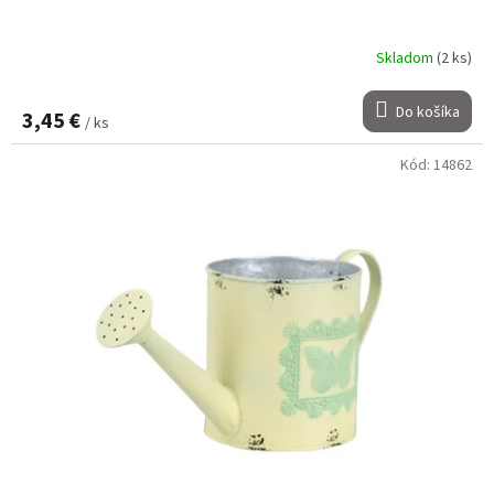
Skladom
(2 ks)
Do košíka
3,45 €
/ ks
Kód:
14862