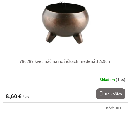
786289 kvetináč na nožičkách medená 12x9cm
Skladom
(4 ks)
Do košíka
8,60 €
/ ks
Kód:
30311