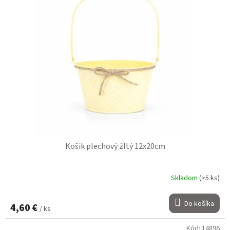
Košik plechový žltý 12x20cm
Skladom
(>5 ks)
Do košíka
4,60 €
/ ks
Kód:
14896