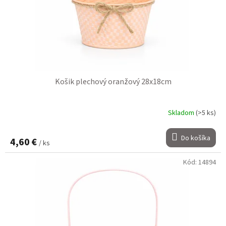
Košik plechový oranžový 28x18cm
Skladom
(>5 ks)
Do košíka
4,60 €
/ ks
Kód:
14894