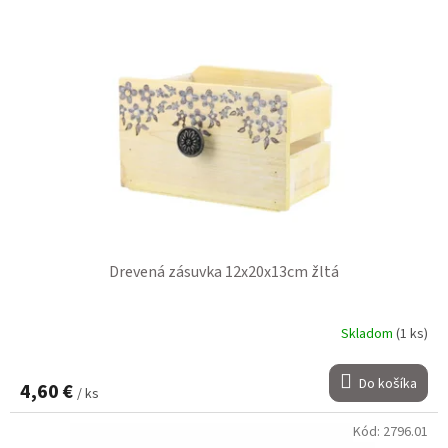
Drevená zásuvka 12x20x13cm žltá
Skladom
(1 ks)
Do košíka
4,60 €
/ ks
Kód:
2796.01