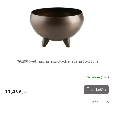
786290 kvetináč na nožičkách medená 16x11cm
Skladom
(2 ks)
Do košíka
13,45 €
/ ks
Kód:
13325