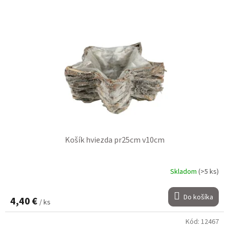
Košík hviezda pr25cm v10cm
Skladom
(>5 ks)
Do košíka
4,40 €
/ ks
Kód:
12467