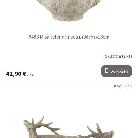
t
k
o
t
v
o
v
9488 Misa Jelene hnedá pr36cm v18cm
Skladom
(2 ks)
Do košíka
42,90 €
/ ks
Kód:
6246