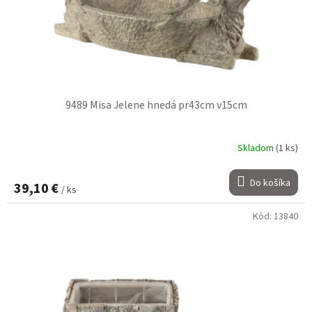
9489 Misa Jelene hnedá pr43cm v15cm
Skladom
(1 ks)
Do košíka
39,10 €
/ ks
Kód:
13840