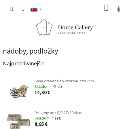
Prejsť
NÁKUP
na
obsah
KOŠÍK
nádoby, podložky
Najpredávanejšie
Sane drevené so vzorom 22x12cm
Skladom
(>5 ks)
14,30 €
Drevený box S/3 27x20x8cm
Skladom
(4 set)
8,95 €