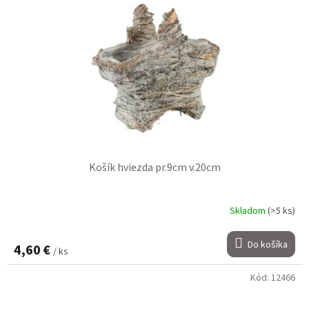
Košík hviezda pr.9cm v.20cm
Skladom
(>5 ks)
Do košíka
4,60 €
/ ks
Kód:
12466