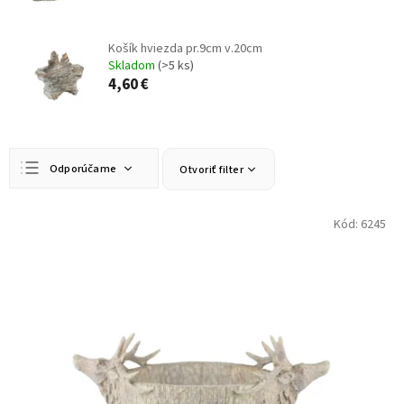
Košík hviezda pr.9cm v.20cm
Skladom
(>5 ks)
4,60 €
R
Odporúčame
Otvoriť filter
a
d
Najlacnejšie
e
V
Kód:
6245
n
ý
Najdrahšie
i
p
Najpredávanejšie
e
i
p
s
Abecedne
r
p
o
r
d
o
u
d
k
u