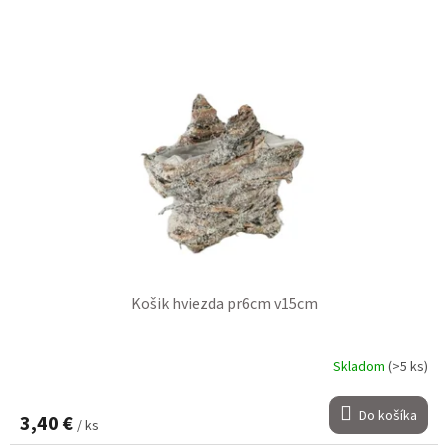
Košik hviezda pr6cm v15cm
Skladom
(>5 ks)
Do košíka
3,40 €
/ ks