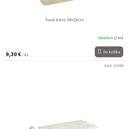
Sane biele 34x16cm
Skladom
(2 ks)
Do košíka
9,30 €
/ ks
Kód:
15099