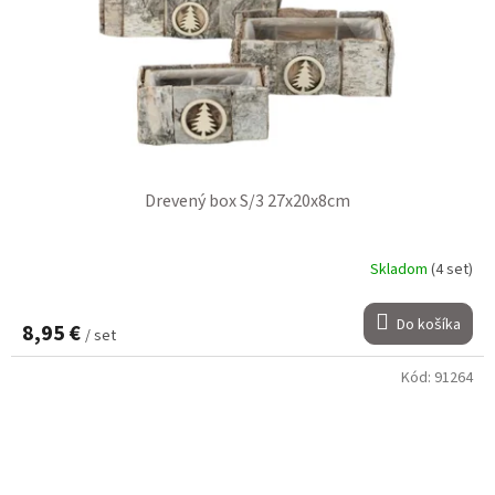
Drevený box S/3 27x20x8cm
Skladom
(4 set)
Do košíka
8,95 €
/ set
Kód:
91264