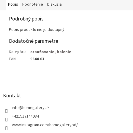
Popis
Hodnotenie
Diskusia
Podrobný popis
Popis produktu nie je dostupný
Dodatočné parametre
Kategória
:
aranžovanie, balenie
EAN
:
9644-03
Z
á
p
ä
Kontakt
t
i
info
@
homegallery.sk
e
+421917144984
www.instagram.com/homegallerypd/