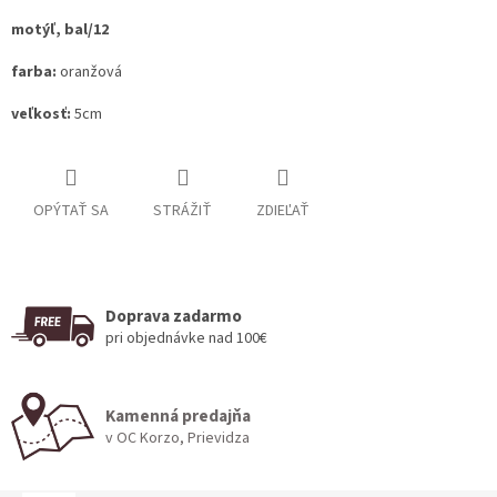
motýľ, bal/12
farba:
oranžová
veľkosť:
5cm
OPÝTAŤ SA
STRÁŽIŤ
ZDIEĽAŤ
Doprava zadarmo
pri objednávke nad 100€
Kamenná predajňa
v OC Korzo, Prievidza