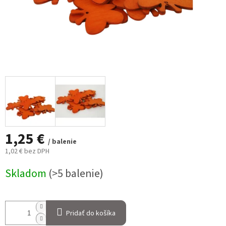
1,25 €
/ balenie
1,02 € bez DPH
Jednotková
Skladom
(>5 balenie)
cena:
Pridať do košíka