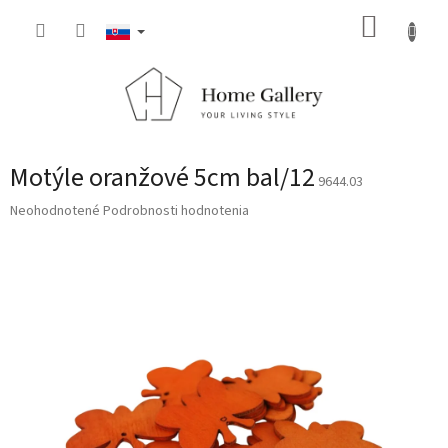
Prejsť
NÁKUP
na
obsah
KOŠÍK
Motýle oranžové 5cm bal/12
9644.03
Priemerné
Neohodnotené
Podrobnosti hodnotenia
hodnotenie
produktu
je
0,0
z
5
hviezdičiek.