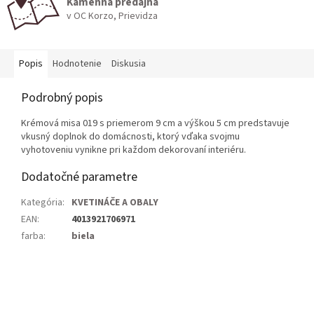
Kamenná predajňa
v OC Korzo, Prievidza
Popis
Hodnotenie
Diskusia
Podrobný popis
Krémová misa 019 s priemerom 9 cm a výškou 5 cm predstavuje
vkusný doplnok do domácnosti, ktorý vďaka svojmu
vyhotoveniu vynikne pri každom dekorovaní interiéru.
Dodatočné parametre
Kategória
:
KVETINÁČE A OBALY
EAN
:
4013921706971
farba
:
biela
Z
á
p