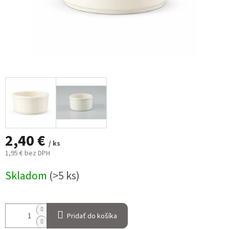
2,40 €
/ ks
1,95 € bez DPH
Jednotková
Skladom
(>5 ks)
cena:
Pridať do košíka