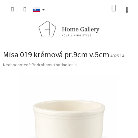
Prejsť
NÁKUP
na
obsah
KOŠÍK
Misa 019 krémová pr.9cm v.5cm
4025.14
Priemerné
Neohodnotené
Podrobnosti hodnotenia
hodnotenie
produktu
je
0,0
z
5
hviezdičiek.