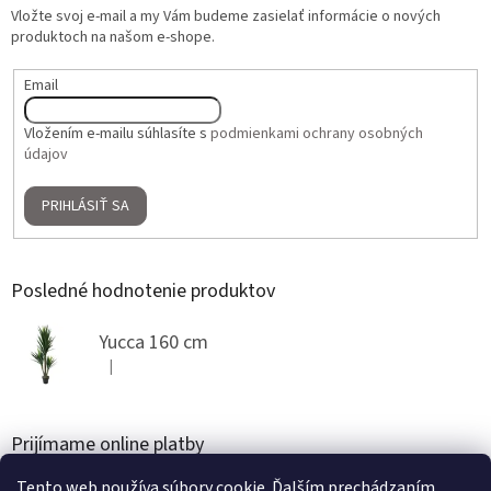
Vložte svoj e-mail a my Vám budeme zasielať informácie o nových
produktoch na našom e-shope.
Email
Vložením e-mailu súhlasíte s
podmienkami ochrany osobných
údajov
PRIHLÁSIŤ SA
Posledné hodnotenie produktov
Yucca 160 cm
|
Hodnotenie produktu je 5 z 5 hviezdičiek.
Prijímame online platby
Tento web používa súbory cookie. Ďalším prechádzaním