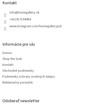
ä
Kontakt
t
i
info
@
homegallery.sk
e
+421917144984
www.instagram.com/homegallerypd/
Informácie pre vás
Domov
Shop the look
Kontakt
Obchodné podmienky
Podmienky ochrany osobných údajov
Reklamačný poriadok
Odoberať newsletter