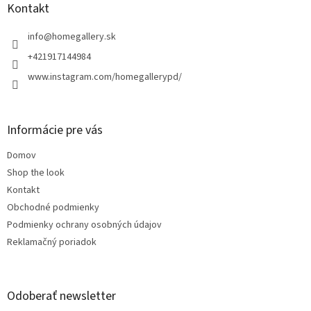
ä
Kontakt
t
i
info
@
homegallery.sk
e
+421917144984
www.instagram.com/homegallerypd/
Informácie pre vás
Domov
Shop the look
Kontakt
Obchodné podmienky
Podmienky ochrany osobných údajov
Reklamačný poriadok
Odoberať newsletter