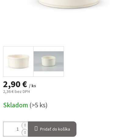
2,90 €
/ ks
2,36 € bez DPH
Jednotková
Skladom
(>5 ks)
cena:
Pridať do košíka