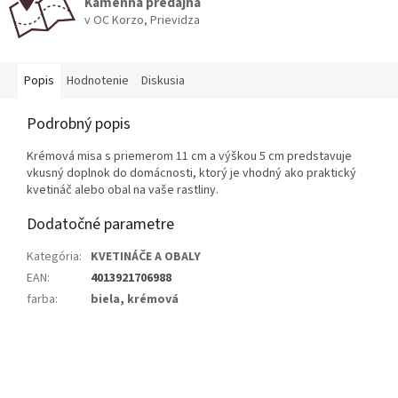
Kamenná predajňa
v OC Korzo, Prievidza
Popis
Hodnotenie
Diskusia
Podrobný popis
Krémová misa s priemerom 11 cm a výškou 5 cm predstavuje
vkusný doplnok do domácnosti, ktorý je vhodný ako praktický
kvetináč alebo obal na vaše rastliny.
Dodatočné parametre
Kategória
:
KVETINÁČE A OBALY
EAN
:
4013921706988
farba
:
biela
,
krémová
Z
á
p