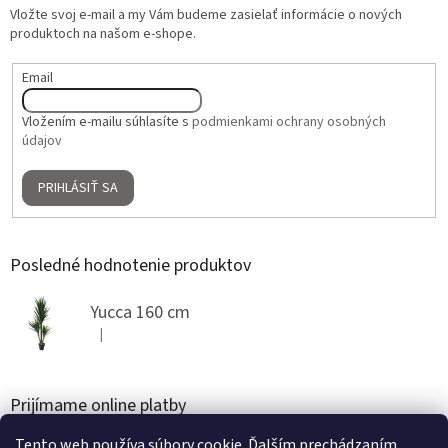
Vložte svoj e-mail a my Vám budeme zasielať informácie o nových
produktoch na našom e-shope.
Email
Vložením e-mailu súhlasíte s
podmienkami ochrany osobných
údajov
PRIHLÁSIŤ SA
Posledné hodnotenie produktov
Yucca 160 cm
|
Hodnotenie produktu je 5 z 5 hviezdičiek.
Prijímame online platby
Tento web používa súbory cookie. Ďalším prechádzaním