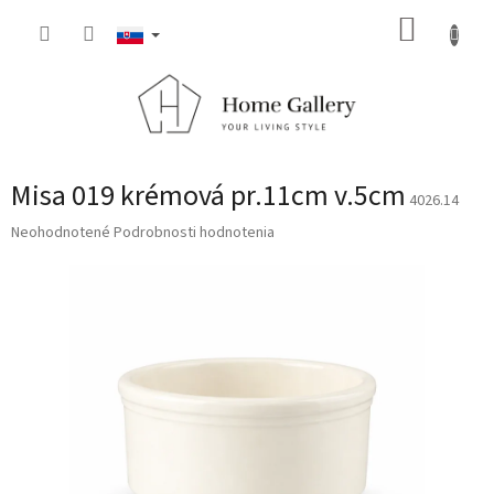
Prejsť
NÁKUP
na
obsah
KOŠÍK
Misa 019 krémová pr.11cm v.5cm
4026.14
Priemerné
Neohodnotené
Podrobnosti hodnotenia
hodnotenie
produktu
je
0,0
z
5
hviezdičiek.