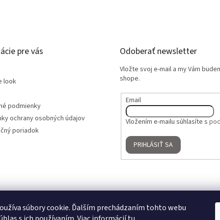
ácie pre vás
Odoberať newsletter
Vložte svoj e-mail a my Vám bude
shope.
e look
Email
né podmienky
ky ochrany osobných údajov
Vložením e-mailu súhlasíte s
pod
čný poriadok
PRIHLÁSIŤ SA
oužíva súbory cookie. Ďalším prechádzaním tohto webu
úhlas s ich používaním. Viac informácií
tu
.