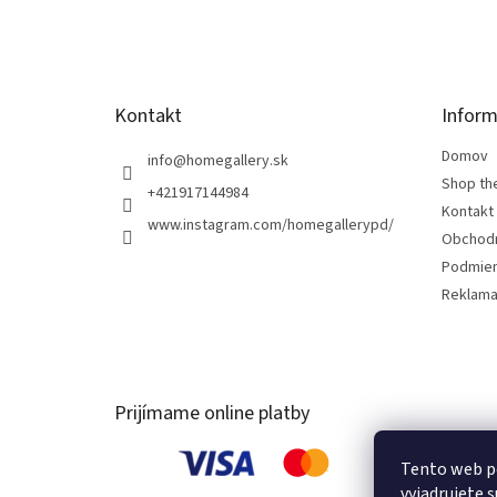
t
i
e
Kontakt
Inform
Domov
info
@
homegallery.sk
Shop th
+421917144984
Kontakt
www.instagram.com/homegallerypd/
Obchod
Podmien
Reklama
Prijímame online platby
Tento web p
vyjadrujete s