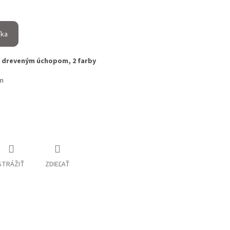
íka
s dreveným úchopom, 2 farby
cm
STRÁŽIŤ
ZDIEĽAŤ