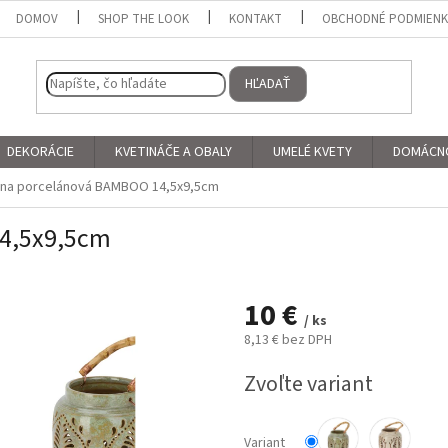
DOMOV
SHOP THE LOOK
KONTAKT
OBCHODNÉ PODMIEN
HĽADAŤ
DEKORÁCIE
KVETINÁČE A OBALY
UMELÉ KVETY
DOMÁCN
rna porcelánová BAMBOO 14,5x9,5cm
14,5x9,5cm
10 €
/ ks
8,13 € bez DPH
Jednotková
Zvoľte variant
cena:
Variant