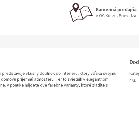
Kamenná predajňa
v OC Korzo, Prievidza
Dod
 predstavuje vkusný doplnok do interiéru, ktorý vďaka svojmu
Kate
domovu príjemnú atmosféru. Tento svietnik v elegantnom
EAN
:
e. V ponuke nájdete dve farebné varianty, ktoré zladíte s