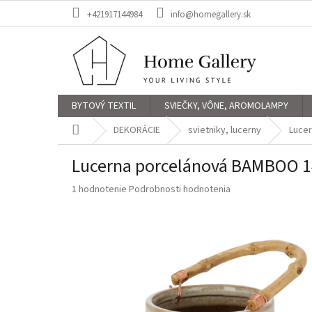
Prejsť
+421917144984
info@homegallery.sk
na
obsah
BYTOVÝ TEXTIL
SVIEČKY, VÔNE, AROMOLAMPY
Domov
DEKORÁCIE
svietniky, lucerny
Luce
Lucerna porcelánová BAMBOO 
Priemerné
1 hodnotenie
Podrobnosti hodnotenia
hodnotenie
produktu
je
5,0
z
5
hviezdičiek.