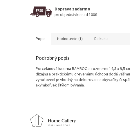
Doprava zadarmo
pri objednávke nad 100€
Popis
Hodnotenie (1)
Diskusia
Podrobný popis
Porcelánová lucerna BAMBOO s rozmermi 14,5 x 9,5 cm
dizajnu a praktickému drevenému úchopu dodá vášmu 
vyhotovení je vhodný na dekorovanie obývačky či spáln
akýmkoľvek štýlom bývania.
Z
á
p
ä