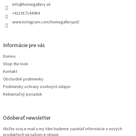
i
info
@
homegallery.sk
e
+421917144984
www.instagram.com/homegallerypd/
Informácie pre vás
Domov
Shop the look
Kontakt
Obchodné podmienky
Podmienky ochrany osobných údajov
Reklamačný poriadok
Odoberať newsletter
Vložte svoj e-mail a my Vám budeme zasielať informácie o nových
produktoch na našom e-shope.