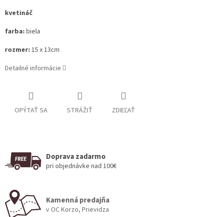
kvetináč
farba:
biela
rozmer:
15 x 13cm
Detailné informácie
OPÝTAŤ SA
STRÁŽIŤ
ZDIEĽAŤ
Doprava zadarmo
pri objednávke nad 100€
Kamenná predajňa
v OC Korzo, Prievidza