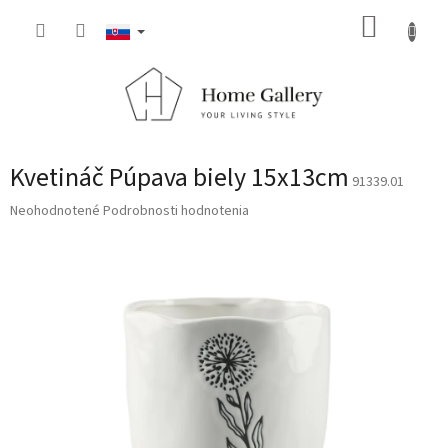
Prejsť
NÁKUP
na
obsah
KOŠÍK
Kvetináč Púpava biely 15x13cm
91339.01
Priemerné
Neohodnotené
Podrobnosti hodnotenia
hodnotenie
produktu
je
0,0
z
5
hviezdičiek.