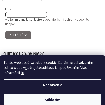
Email
Vložením e-mailu súhlasíte s
podmienkami ochrany osobných
údajov
PRIHLÁSIŤ SA
Prijímame online platby
Tento web používa súbory cookie. Ďalším prechádzaním
tohto webu vyjadrujete súhlas s ich používaním. Viac
informácií
tu
.
Nastavenie
Vytvoril Shoptet
2 + 1 ZADARMO na umelé kvety a aranžmány | Nakúpte 3 produkty,
Súhlasím
Copyright 2026
Home Gallery
. Všetky práva vyhradené.
najlacnejší je zdarma | Platí do 31. 8. 2026.