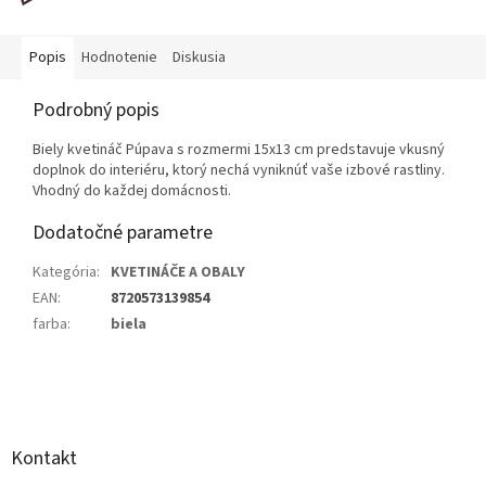
Popis
Hodnotenie
Diskusia
Podrobný popis
Biely kvetináč Púpava s rozmermi 15x13 cm predstavuje vkusný
doplnok do interiéru, ktorý nechá vyniknúť vaše izbové rastliny.
Vhodný do každej domácnosti.
Dodatočné parametre
Kategória
:
KVETINÁČE A OBALY
EAN
:
8720573139854
farba
:
biela
Z
á
p
ä
Kontakt
t