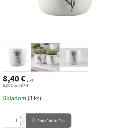
8,40 €
/ ks
6,83 € bez DPH
Jednotková
Skladom
(3 ks)
cena:
Pridať do košíka