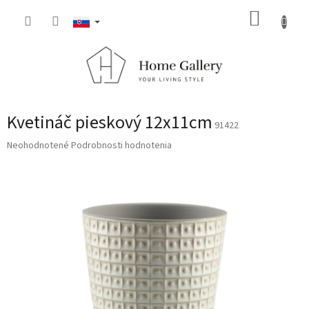
Prejsť
NÁKUP
na
obsah
KOŠÍK
Kvetináč pieskový 12x11cm
91422
Priemerné
Neohodnotené
Podrobnosti hodnotenia
hodnotenie
produktu
je
0,0
z
5
hviezdičiek.