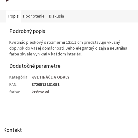
Popis
Hodnotenie
Diskusia
Podrobný popis
Kvetináč pieskový s rozmermi 12x11 cm predstavuje vkusný
doplnok do vašej domácnosti. Jeho elegantný dizajn a neutrálna
farba skvele vyniknú v každom interiéri.
Dodatočné parametre
Kategória
:
KVETINÁČE A OBALY
EAN
:
8720573181051
farba
:
krémová
Z
á
p
ä
Kontakt
t