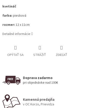
kvetináč
farba:
piesková
rozmer:
12 x 11cm
Detailné informácie
OPÝTAŤ SA
STRÁŽIŤ
ZDIEĽAŤ
Doprava zadarmo
pri objednávke nad 100€
Kamenná predajňa
v OC Korzo, Prievidza