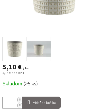
5,10 €
/ ks
4,15 € bez DPH
Jednotková
Skladom
(>5 ks)
cena:
Pridať do košíka