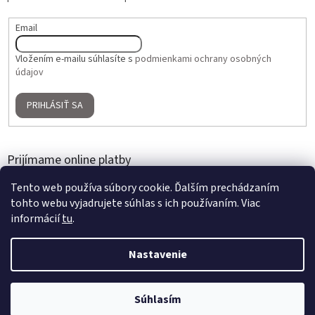
Email
Vložením e-mailu súhlasíte s
podmienkami ochrany osobných
údajov
PRIHLÁSIŤ SA
Prijímame online platby
Tento web používa súbory cookie. Ďalším prechádzaním
tohto webu vyjadrujete súhlas s ich používaním. Viac
informácií
tu
.
Nastavenie
Vytvoril Shoptet
2 + 1 ZADARMO na umelé kvety a aranžmány | Nakúpte 3 produkty,
Súhlasím
Copyright 2026
Home Gallery
. Všetky práva vyhradené.
najlacnejší je zdarma | Platí do 31. 8. 2026.