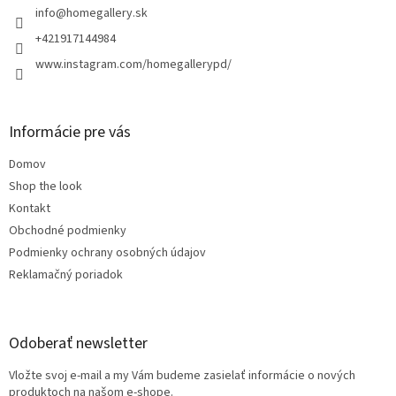
i
info
@
homegallery.sk
e
+421917144984
www.instagram.com/homegallerypd/
Informácie pre vás
Domov
Shop the look
Kontakt
Obchodné podmienky
Podmienky ochrany osobných údajov
Reklamačný poriadok
Odoberať newsletter
Vložte svoj e-mail a my Vám budeme zasielať informácie o nových
produktoch na našom e-shope.