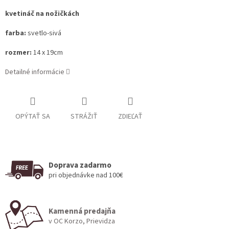
kvetináč na nožičkách
farba:
svetlo-sivá
rozmer:
14 x 19cm
Detailné informácie
OPÝTAŤ SA
STRÁŽIŤ
ZDIEĽAŤ
Doprava zadarmo
pri objednávke nad 100€
Kamenná predajňa
v OC Korzo, Prievidza