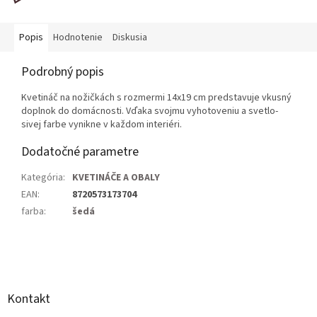
Popis
Hodnotenie
Diskusia
Podrobný popis
Kvetináč na nožičkách s rozmermi 14x19 cm predstavuje vkusný
doplnok do domácnosti. Vďaka svojmu vyhotoveniu a svetlo-
sivej farbe vynikne v každom interiéri.
Dodatočné parametre
Kategória
:
KVETINÁČE A OBALY
EAN
:
8720573173704
farba
:
šedá
Z
á
p
ä
Kontakt
t