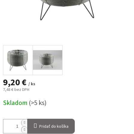
9,20 €
/ ks
7,48 € bez DPH
Jednotková
Skladom
(>5 ks)
cena:
Pridať do košíka