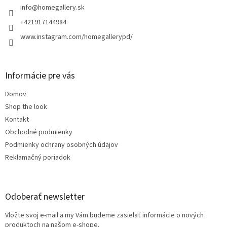
i
info
@
homegallery.sk
e
+421917144984
www.instagram.com/homegallerypd/
Informácie pre vás
Domov
Shop the look
Kontakt
Obchodné podmienky
Podmienky ochrany osobných údajov
Reklamačný poriadok
Odoberať newsletter
Vložte svoj e-mail a my Vám budeme zasielať informácie o nových
produktoch na našom e-shope.