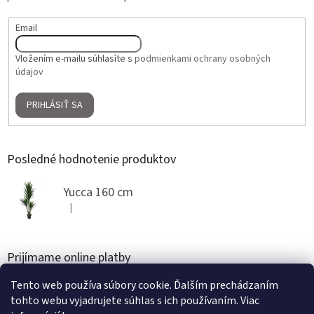
Email
Vložením e-mailu súhlasíte s
podmienkami ochrany osobných
údajov
PRIHLÁSIŤ SA
Posledné hodnotenie produktov
Yucca 160 cm
|
Hodnotenie produktu je 5 z 5 hviezdičiek.
Prijímame online platby
Tento web používa súbory cookie. Ďalším prechádzaním
tohto webu vyjadrujete súhlas s ich používaním. Viac