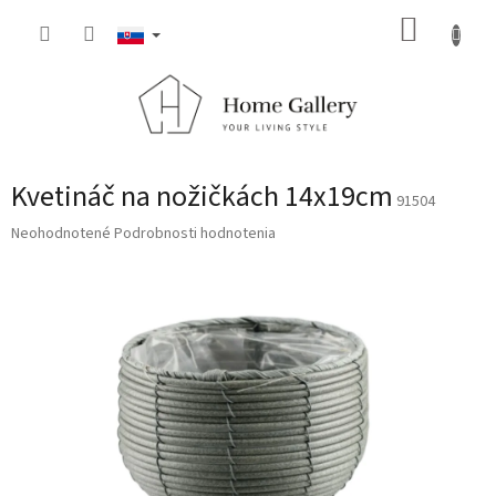
Prejsť
NÁKUP
na
obsah
KOŠÍK
Kvetináč na nožičkách 14x19cm
91504
Priemerné
Neohodnotené
Podrobnosti hodnotenia
hodnotenie
produktu
je
0,0
z
5
hviezdičiek.