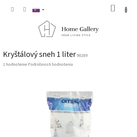
Prejsť
NÁKUP
na
obsah
KOŠÍK
Kryštálový sneh 1 liter
90289
Priemerné
1 hodnotenie
Podrobnosti hodnotenia
hodnotenie
produktu
je
5,0
z
5
hviezdičiek.