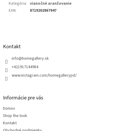
Kategória
:
vianočné aranžovanie
EAN
:
8719202867947
Z
á
p
ä
Kontakt
t
i
info
@
homegallery.sk
e
+421917144984
www.instagram.com/homegallerypd/
Informácie pre vás
Domov
Shop the look
Kontakt
Obchodné podmienky