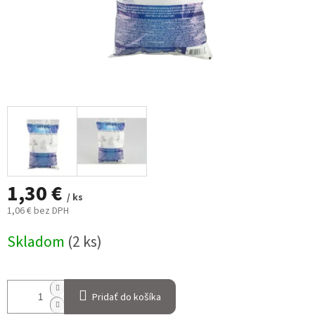
1,30 €
/ ks
1,06 € bez DPH
Jednotková
Skladom
(2 ks)
cena:
Pridať do košíka